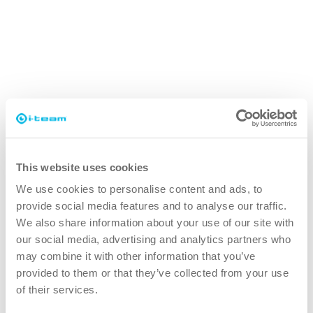
vihreämpi
Vähennä ympäristövaikutuksia
This website uses cookies
Tehokkaan mekaanisen toiminnan ja kehittyneen
We use cookies to personalise content and ads, to
liuoksen talteenoton yhdistelmä mahdollistaa nyt
provide social media features and to analyse our traffic.
perusteellisemman puhdistuksen murto-osalla
We also share information about your use of our site with
perinteisten puhdistusmenetelmien käyttämästä
our social media, advertising and analytics partners who
may combine it with other information that you’ve
vedestä ja kemikaaleista. I-mop vähentää
provided to them or that they’ve collected from your use
ympäristövaikutuksia yli 75 %!
of their services.