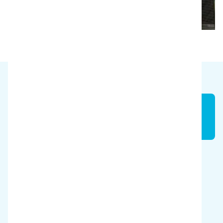
Kostnadsbesparelser
150 000 euro/år
Vannbesparelser
40%
Tidsbesparelser
65%