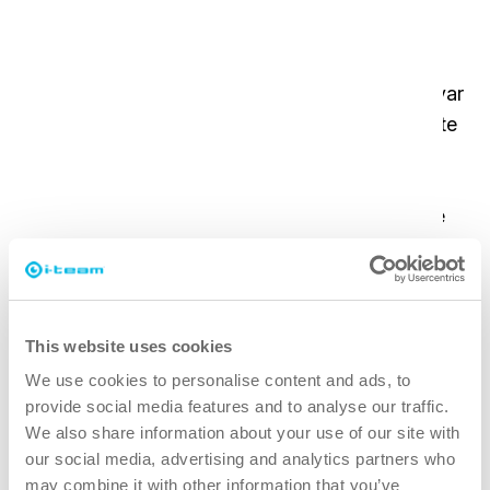
Utfordringen
Alepa hadde utfordringer med tradisjonelle
rengjøringsmetoder og uhåndterlig utstyr som var
ineffektivt i det hektiske butikkmiljøet. De trengte
en løsning som ikke bare ville forbedre
renholdseffektiviteten, men også optimalisere
bruken av personalets tid. For å løse dette satte
de i gang et pilotprogram i 40 av sine 126 butikker
i Helsinki, med mål om å forbedre
rengjøringsprosessene og eliminere behovet for
kjemiske rengjøringsmidler, og til syvende og sist
This website uses cookies
søke en mer bærekraftig og effektiv tilnærming til
We use cookies to personalise content and ads, to
å opprettholde renhold i alle butikkene.
provide social media features and to analyse our traffic.
We also share information about your use of our site with
our social media, advertising and analytics partners who
Løsningen
may combine it with other information that you’ve