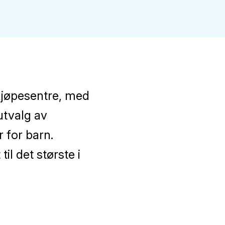
 kjøpesentre, med
utvalg av
 for barn.
l det største i