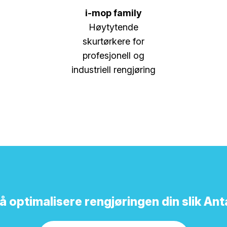
i-mop family
Høytytende
skurtørkere for
profesjonell og
industriell rengjøring
il å optimalisere rengjøringen din slik An