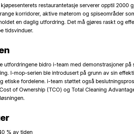
 kjøpesenterets restaurantetasje serverer opptil 2000 
range korridorer, aktive møterom og spiseområder som
holdet en daglig utfordring. Det må gjøres raskt og effe
e tidsvinduer.
en
se utfordringene bidro i-team med demonstrasjoner på 
ing. I-mop-serien ble introdusert på grunn av sin effekt
g etiske fordelene. i-team støttet også beslutningspro
 Cost of Ownership (TCO) og Total Cleaning Advantag
 løsningen.
ter
 40 % av tiden