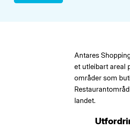
Antares Shopping 
et utleibart areal
områder som buti
Restaurantområdet
landet.
Utfordr