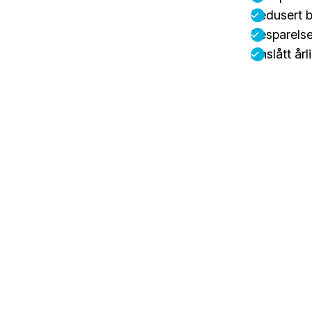
Redusert 
Besparelse
Anslått år