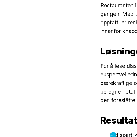
Restauranten i
gangen. Med t
opptatt, er ren
innenfor knapp
Løsning
For å løse dis
ekspertveiledn
bærekraftige o
beregne Total
den foreslåtte
Resulta
Tid spart: