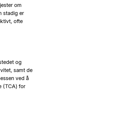
gjester om
 stadig er
ktivt, ofte
stedet og
ivitet, samt de
sessen ved å
e (TCA) for