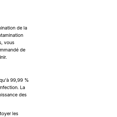
ination de la
ontamination
s, vous
ecommandé de
nir.
usqu'à 99,99 %
nfection. La
roissance des
toyer les