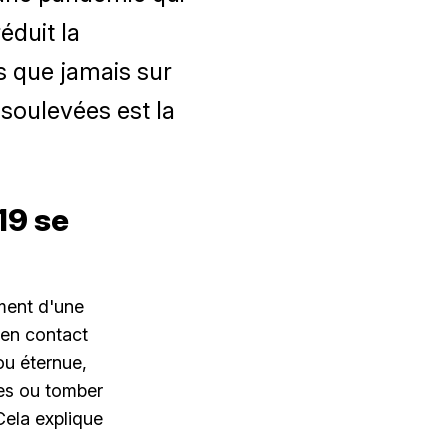
éduit la
s que jamais sur
soulevées est la
19 se
ement d'une
 en contact
ou éternue,
ées ou tomber
Cela explique