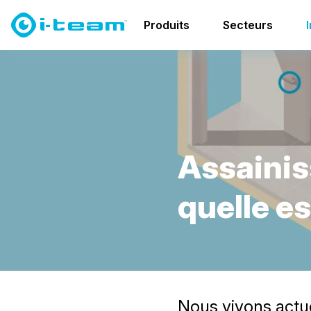
Blog
Assainissement ou désinfection - quelle est la d
Produits
Secteurs
A
s
s
a
i
n
i
s
q
u
e
l
l
e
e
s
Nous vivons actu