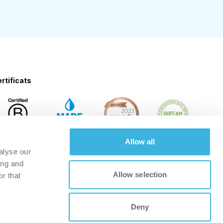
rtificats
Allow all
alyse our
ing and
Allow selection
r that
Deny