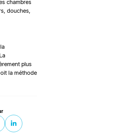
 les chambres
ers, douches,
la
 La
gèrement plus
soit la méthode
ur