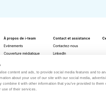
À propos de i-team
Contact et assistance
Ce
Evénements
Contactez-nous
Couverture médiatique
LinkedIn
Prix
Instagram
s
Travailler chez i-team
YouTube
ise content and ads, to provide social media features and to an
Développement durable
Facebook
rmation about your use of our site with our social media, advertis
 combine it with other information that you’ve provided to them o
Made Blue
 use of their services.
i-academy