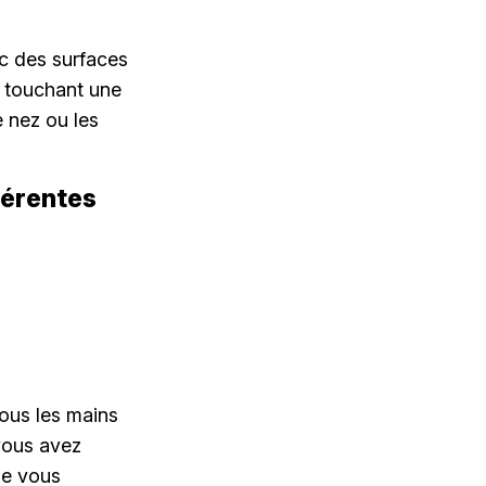
c des surfaces
n touchant une
e nez ou les
férentes
vous les mains
vous avez
ue vous