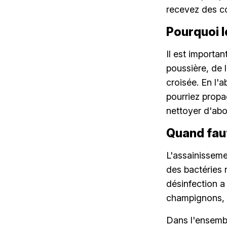
recevez des co
Pourquoi l
Il est importa
poussière, de 
croisée. En l'
pourriez propa
nettoyer d'abor
Quand faut
L'assainisseme
des bactéries 
désinfection a 
champignons, d
Dans l'ensemble