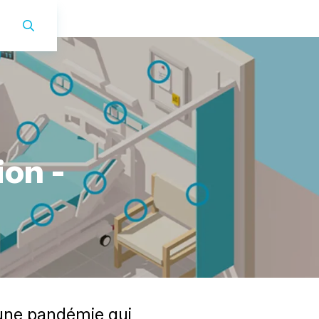
i
o
n
-
 une pandémie qui