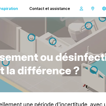
ifférence ?
Inspiration
Contact et assistance
s
e
m
e
n
t
o
u
d
é
s
i
n
f
e
c
t
t
l
a
d
i
f
f
é
r
e
n
c
e
?
ellement une période d'incertitude, avec