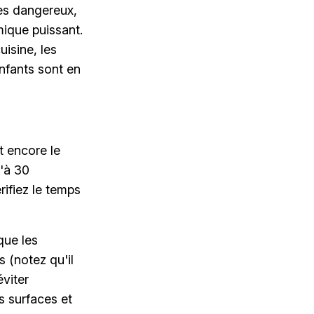
es dangereux,
mique puissant.
uisine, les
enfants sont en
t encore le
u'à 30
ifiez le temps
que les
s (notez qu'il
viter
s surfaces et