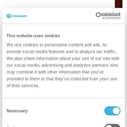
This website uses cookies
We use cookies to personalise content and ads, to
provide social media features and to analyse our traffic.
ホテルのロビーを効率的に清掃するインテリジェントなロボ
We also share information about your use of our site with
ットスクラブ乾燥機、co-botic 45
our social media, advertising and analytics partners who
may combine it with other information that you’ve
3.スタッフの幸せ
provided to them or that they’ve collected from your use
of their services.
メカニカルソリューションは、清掃プロセスを簡素
化するだけでなく、スタッフの幸福にも貢献しま
す。人間工学が改善され、清掃員の身体的負担が軽
Consent
減されることで、スタッフはより幸せになります。
Necessary
Selection
ユーザー中心の設計を優先し、清掃の課題に積極的
に取り組むことで、清掃体験が効率的で楽しいもの