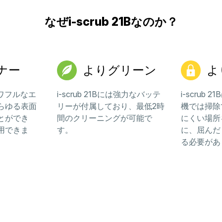
なぜi-scrub 21Bなのか？
ナー
よりグリーン
よ
ワフルなエ
i-scrub 21Bには強力なバッテ
i-scrub
らゆる表面
リーが付属しており、最低2時
機では掃除
とができ
間のクリーニングが可能で
にくい場所
用できま
す。
に、屈んだ
る必要があ