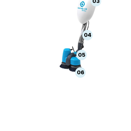
03
04
05
06