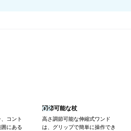
02
調節可能な杖
チ、コント
高さ調節可能な伸縮式ワンド
範囲にある
は、グリップで簡単に操作でき