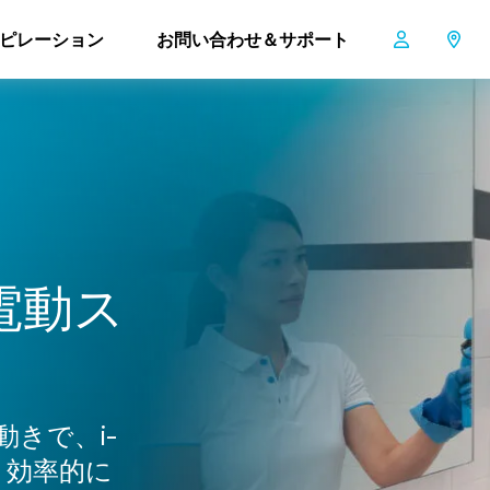
ピレーション
お問い合わせ＆サポート
i-scrub
電
動
ス
動きで、i-
、効率的に