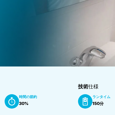
技術
仕様
時間の節約
ランタイム
30%
150分