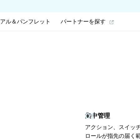
アル＆パンフレット
パートナーを探す
01
集中管理
アクション、スイッ
ロールが指先の届く