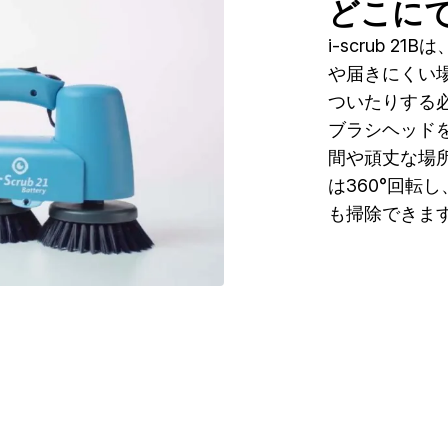
どこに
i-scrub 
や届きにくい
ついたりする必
ブラシヘッド
間や頑丈な場
は360°回転
も掃除できま