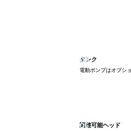
03
タンク
電動ポンプはオプシ
05
調整可能ヘッド