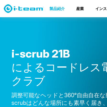
製品紹介
壁と天井
i-scrub 21B
製品紹介
産業
インス
i
-
s
c
r
u
b
2
1
B
に
よ
る
コ
ー
ド
レ
ス
ク
ラ
ブ
調整可能なヘッドと360°自由自在な
scrubはどんな場所にも素早く届き