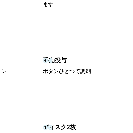
ます。
04
手動投与
ョン
ボタンひとつで調剤
06
ディスク2枚