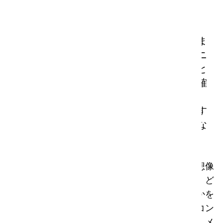
掃除だけではない
資産の管理
クリーニングの重要性はかつてないほど高ま
っていますが、私たちは、効果的なクリーニ
ングとは単に汚れを除去するだけではないと
信じています。それは人々の健康と安全を確
保することであり、同時に作業をより簡単
に、シンプルに、効率的に、そして楽しくす
ることでもあります。それは、世界を守りな
がら、一貫した結果を出すことを意味しま
す。
すべての資産をオンラインで概観できることを想像
してみてください。機械がどのように使用され、ど
のような性能を発揮し、どこに配置されているかを
即座に確認できる。さらに、どの工具、機械、コン
プライアンスを所有しているかを正確に把握し、メ