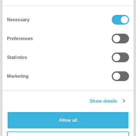
マシンを最大限に活用する
Consent
Necessary
Selection
役立つツール
i-link®を使えば、すべてのクリーニング機器の使用
Preferences
状況について貴重な洞察を得ることができます。こ
れにより、機械がいつ、どこで、どのように使用さ
れているかを監視することができます。i-linkは常
Statistics
に更新され、継続的に改善されていますが、現在、
お使いの機械に関する以下の情報にアクセスできま
Marketing
す：
場所
Show details
稼働時間
バッテリー電圧
Allow all
使用履歴
サービス・メンテナンス履歴