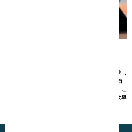
アラート
自分のルールを決める
必要なメンテナンスや重要なアップデートを見逃し
ません！i-linkでは、サービスプランに応じて独自
のルールやアラートを設定することができます。こ
うして収集したデータを活用することで、より効率
的な清掃作業を行うことができます。