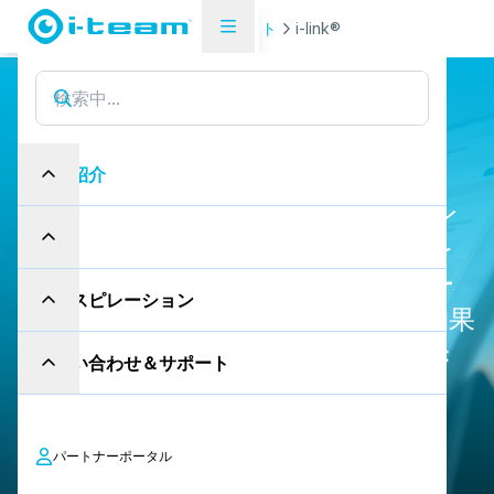
製品紹介
データ＆インサイト
i-link®
i
-
l
i
n
k
で
資
産
を
管
理
す
る
製品紹介
i-linkがあれば、すべての資産をオン
産業
ラインで管理し、パフォーマンスを
追跡し、メンテナンスのスケジュー
インスピレーション
ルを立て、健康と安全を優先した効果
的なクリーニングを行うことができ
お問い合わせ＆サポート
ます。
パートナーポータル
お問い合わせ