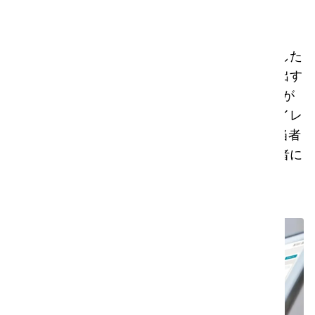
問題解決
簡単だ
ツール、機械、コンプライアンスに問題が発生した
場合、誰でも携帯電話でサービスチケットを提出す
ることができます。i-teamの資産にはQRコードが
あり、これをスキャンするとアンケートにリダイレ
クトされます。i-link®でチケットを処理する担当者
がチケットを受け取り、必要に応じて他の担当者に
チケットを割り当てることもできます。