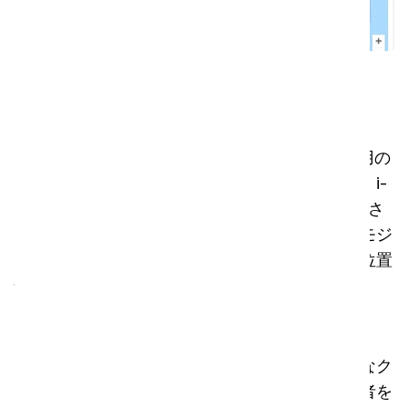
クラウド
知識について
i-link®は、ツール、マシン、コンプライアンス用の
新しいクラウドベースのプラットフォームです。i-
teamの新製品には、すでにi-linkクラウドと統合さ
れた小型モジュールが内蔵されています。このモジ
ュールは、使用情報、バッテリー残量、機械の位置
情報まで、毎日プラットフォームに送信します。
セキュリティ
すべてのデータは安全に保護され、グローバルなク
ラウドサービスにバックアップされます。使用者を