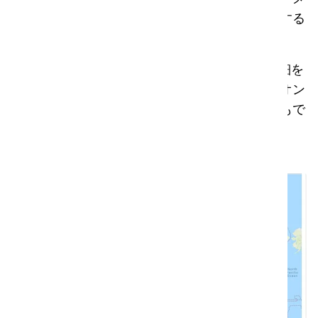
ンテナンスや点検のための自動アラートを設定する
ことを想像してみてください。
i-link®ならそれが可能です。すべての資産の詳細を
確認し、モバイルアプリでチケットを作成し、オン
ラインで管理し、サプライヤーと共有することもで
きます。