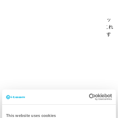
きれいな水の贈り物
現在までに、Made Blueは発展途上国で100億リッ
トルを超える清潔な水の供給を実現しており、これ
は今後10年間、毎年137,000人以上の人々に供給す
るのに十分な量である。
This website uses cookies