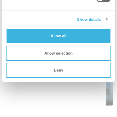
ていることになる。私たちはこれを1リットルで1リ
ットルと呼んでいる。このようにi-mopは、水を必
Show details
要とする人々のための移動式井戸なのである。
Allow all
Allow selection
Deny