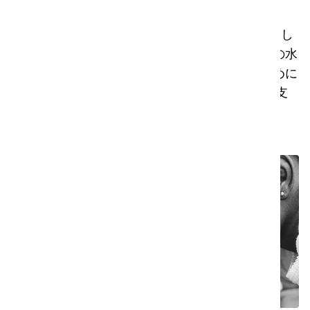
一滴も無駄にしない
i-mopの清掃作業で使用する水を一滴残らず交換し
ています。例えば、i-mopが1日に18L×250日分の水
を使用する場合、私たちはこの消費量を補うために
4,500L以上の水を生産する新しい井戸の建設を支
援しています。