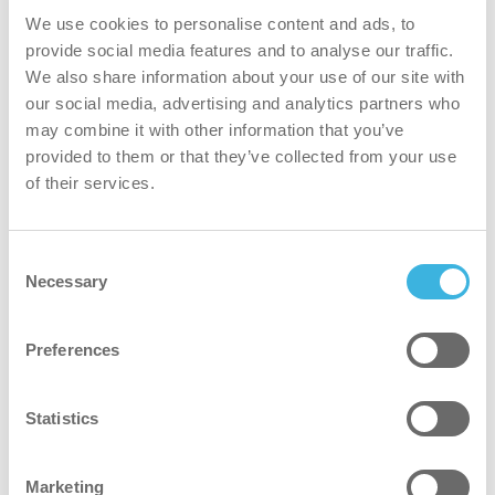
We use cookies to personalise content and ads, to
provide social media features and to analyse our traffic.
We also share information about your use of our site with
世界的な変化
our social media, advertising and analytics partners who
i-mopを運用することで、当社のパートナー、クラ
may combine it with other information that you’ve
イアント、ユーザーは、世界の水のフットプリント
provided to them or that they’ve collected from your use
を大幅に削減し、同時に世界の水の利用可能量に積
of their services.
極的に貢献しています。というのも、世界のほとん
どの地域では、いまだにモップとバケツによる清掃
Consent
が行われているからです。この昔ながらの方法で
Necessary
Selection
は、毎日40リットルの水がかかるのに対し、i-mop
では18リットルです。しかし、それだけでは終わら
Preferences
ない。私たちはi-mopが倉庫を出たその日から水の
寄付を開始します。また、1日に4～5回i-mopのタ
Statistics
ンクに水を入れる計算です。これは清掃面積が約
3000m2であることを意味する。i-mopの1日の使用
Marketing
量18リットルを、18リットルの飲料水で均等に補っ