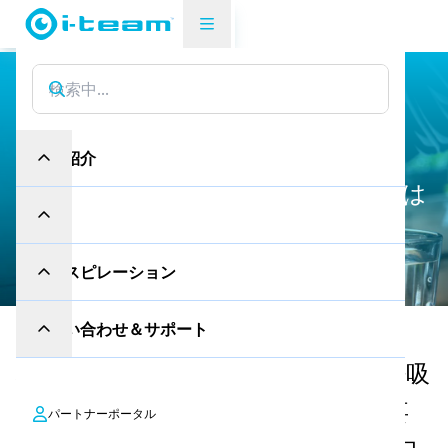
Made Blue
水
は
命
-
M
a
d
e
B
l
u
e
製品紹介
Made Blueとともに、i-team Globalは
産業
変化をもたらしている！
インスピレーション
お問い合わせ＆サポート
地球は美しい場所だ。人が生き、呼吸
し、人生を楽しむためには水が必要
パートナーポータル