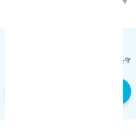
「出産するまでは、水を汲むのに1日歩いたわ。今
は30分で済むわ」。
より良い明日のために
私たちは共にこの星にいる。水と生命そのものを守
るために、私たちと一緒に行動しましょう。
Made Blueについて詳しくは公式ウェブサ
イトをご覧ください。
概要