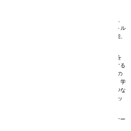
アイボトル
これはi-bottle Made Blueです：岩のように硬く、
透明で割れないトライタン製の再利用可能なボトル
です。BPAフリー、オランダ製、リサイクル可能、
食器洗浄機対応。
ボトル1本につき500リットルのきれいな飲料水を
Made Blueのウォーター・プロジェクトに供給する
ことができます！このボトル1本で、発展途上国の
子ども1人が最大6ヶ月間、清潔な飲料水を飲み、学
校で衛生を保つことができます。これにより、少な
くとも3.5kgのCO2排出量と4kg以上のプラスチッ
ク廃棄物を削減することができます。
ご興味がおありですか？お近くのi-teamパートナー
にお問い合わせください。