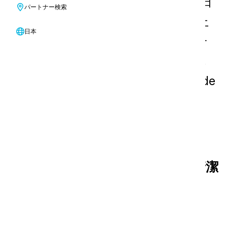
だ。人間が生きていくためには、1日
パートナー検索
に20リットルの水が必要だ。地球上
日本
には70億人以上の人々がいるが、そ
のうち27億人が飲料水の不足に苦し
んでいる！そのために私たちはMade
Blueと提携しました。
合計2,047,287,327リットル*の清潔
な飲料水が寄贈されました。