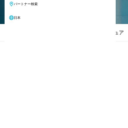
パートナー検索
日本
仕様
ハウツービデオ
技術仕様
マニュア
01