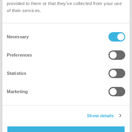
よりグリーン
provided to them or that they’ve collected from your use
of their services.
co-boticTM 65はエコモードでの運転が可能で、水と洗剤
を節約し、バッテリーの寿命も延ばします。また、抗菌回
Consent
収タンクが標準装備されています。
Necessary
Selection
より安全
Preferences
EU-CE規格に準拠。オンボードセンサーを採用し、オペ
レーターと周囲の人々の安全を確保。
Statistics
誰にとってもより良い
Marketing
時間とエネルギーを節約し、可能な限り最高のクリーニン
グを！
Show details