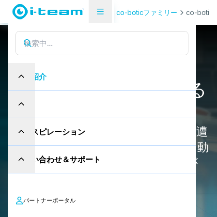
製品紹介
コ・ボティクス
co-boticファミリー
co-botic 
c
o
-
b
o
t
i
c
™
6
5
で
co-botic 65
製品紹介
大
空
間
の
障
壁
を
打
ち
破
る
産業
co-botic™ 65は自律型の清掃機械で
す。複雑な環境を自動的に移動し、遭
インスピレーション
遇した障害物に進路を合わせ、人や動
お問い合わせ＆サポート
物との遭遇に安全に対応することが
できる。
パートナーポータル
お問い合わせ