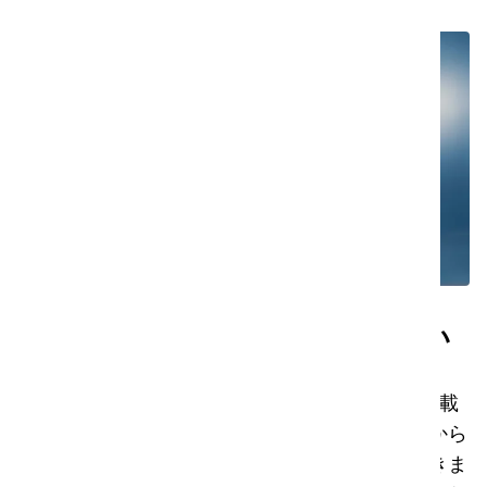
Co-boticとimop Lite：素晴らしい
デュオ
co-botic 65の主な特徴は、背中にimop Liteを搭載
するスマートなデザインで、オペレータは車両から
降りて、より細かいエリアを清掃することができま