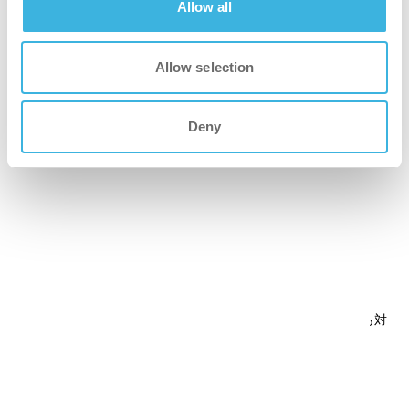
Allow all
Allow selection
Deny
co-botic 65
ロボット式スクラバー乾燥機、広いスペースにも対
応、セルフナビゲーションで簡単操作
技術仕
技術仕様