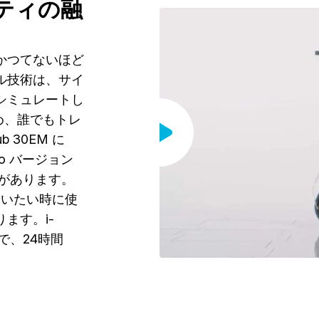
ティの融
かつてないほど
ル技術は、サイ
シミュレートし
ため、誰でもトレ
 30EM に
o バージョン
ンがあります。
、使いたい時に使
ます。i-
で、24時間