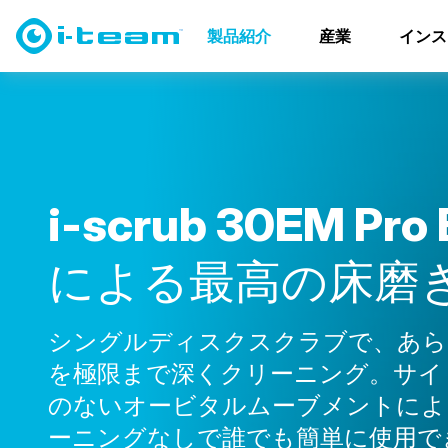
製品紹介
床と表面
i-scrub 30EM B Pro
製品紹介
産業
インス
i
-
s
c
r
u
b
3
0
E
M
P
r
o
に
よ
る
最
高
の
床
磨
シングルディスクスクラブで、あら
を極限まで深くクリーニング。サイ
のないオービタルムーブメントによ
ーニングなしで誰でも簡単に使用で