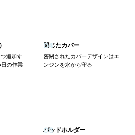
04
）
閉じたカバー
を1つ追加す
密閉されたカバーデザインはエ
5日の作業
ンジンを水から守る
06
ト
パッドホルダー