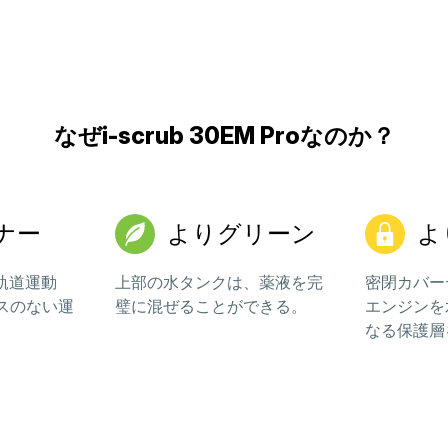
なぜi-scrub 30EM Proなのか？
ナー
よりグリーン
よ
な軌道運動
上部の水タンクは、薬液を完
密閉カバー
スのない運
璧に混ぜることができる。
エンジンを
なる保護層