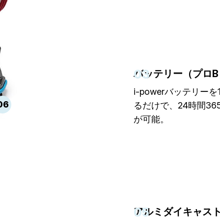
03
バッテリー（プロB
i-powerバッテリー
06
るだけで、24時間36
が可能。
05
アルミダイキャス