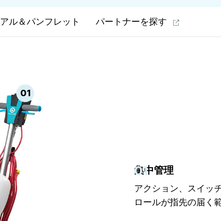
アル＆パンフレット
パートナーを探す
01
01
集中管理
アクション、スイッ
ロールが指先の届く