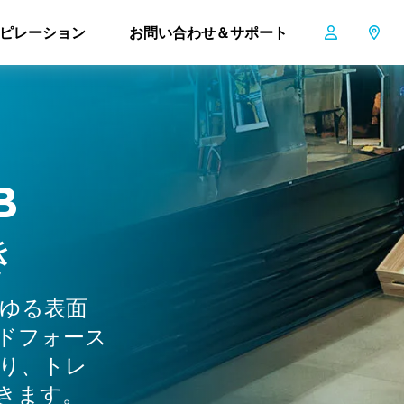
ピレーション
お問い合わせ＆サポート
i-scrub 30EM B P
B
き
ゆる表面
ドフォース
り、トレ
きます。