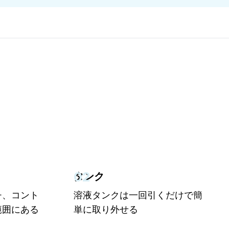
02
タンク
チ、コント
溶液タンクは一回引くだけで簡
範囲にある
単に取り外せる