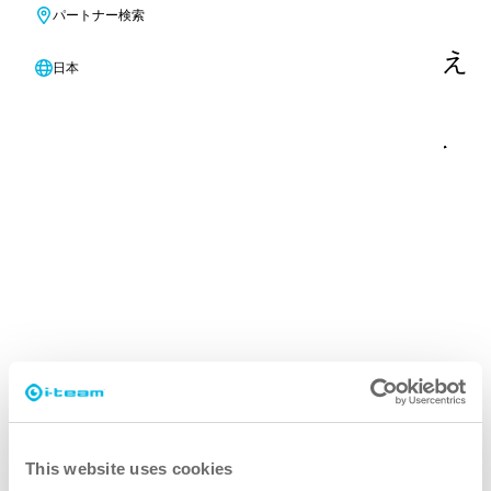
って極めて重要である。空気の悪さ
パートナー検索
は、気分、健康、生産性に影響を与え
日本
ます。当社の室内環境ソリューショ
ンで、安全でウイルスのない環境を
確保しましょう。
This website uses cookies