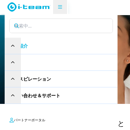
製品紹介
室内の雰囲気
室
内
の
雰
囲
気
製品紹介
あなたの幸福は空気の中にある。
産業
お問い合わせ
インスピレーション
お問い合わせ＆サポート
パートナーポータル
室内の空気の質は、居住者の福利にと