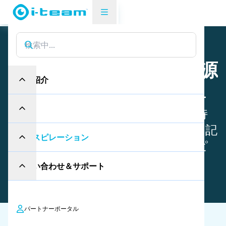
インスピレーション
イ
ン
ス
ピ
レ
ー
シ
ョ
ン
の
源
製品紹介
i-teamのニュースやサクセスストー
産業
リーから、プロのクリーニングや持
続可能な取り組みに関する専門的な記
インスピレーション
事まで、すべてが私たちのインスピ
レーション・ハブにあります。
お問い合わせ＆サポート
パートナーポータル