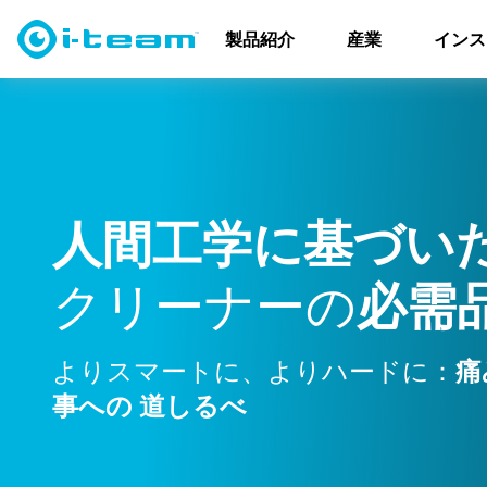
人間工学
製品紹介
産業
インス
人
間
工
学
に
基
づ
い
ク
リ
ー
ナ
ー
の
必
需
よりスマートに、よりハードに：
痛
事への
道しるべ