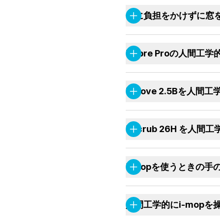
体に負担をかけずに窓
i-fibre Proの人間
i-move 2.5Bを人
i-scrub 26H を
i-mopを使うときの手
人間工学的にi-mopを