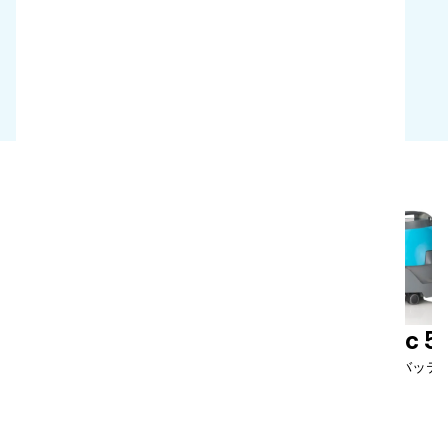
掃除機選びにお困りですか？
vac 5
vac 5
パワフルな吸引力とコンパクト
吸引力抜群のバッテ
なサイズを両立。
機
技術