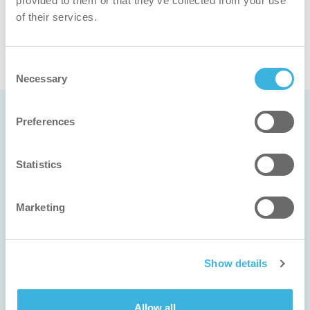
provided to them or that they’ve collected from your use
そのデザインと機能性により、この掃除機は掃除を
of their services.
より簡単で楽しいものにし、すべてのユーザーによ
り良い体験を提供する。
Consent
Necessary
Selection
Preferences
掃除機の選び方
Statistics
01
Marketing
サイズ
掃除機は、掃除する場所の広さ（小、中、大）に応
Show details
じて選びます。
02
Allow all