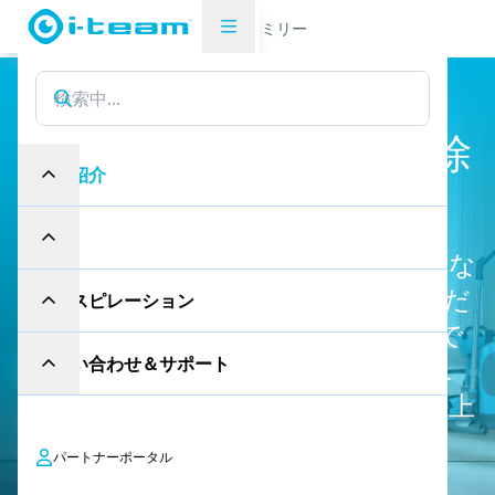
製品紹介
掃除機
vacファミリー
vac 5
v
環
境
に
合
っ
た
方
法
で
掃
除
製品紹介
機
を
か
け
る
産業
真空掃除機に革命をもたらす革新的な
シリーズ、vacファミリーをご覧くだ
インスピレーション
さい。i-solution は、バッテリー式で
お問い合わせ＆サポート
もコード式でも、あらゆる掃除のニ
ーズに対応し、効率と空気の質を向上
させます。
パートナーポータル