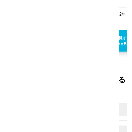
power 14
保証
保証
2年
2年
発見する
発見する
vac 5
vac 5B
掃除機ファミリーに関するよくある
質問
真空容器を運ぶには？
人間工学的に掃除機を操作するには？