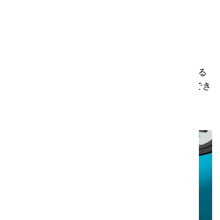
より速く
洗浄時間の短縮
i-powerのオプションは、常にプラグを切り替える
必要がないため、より迅速かつ効率的に掃除ができ
ます。使うたびに時間を節約できます。