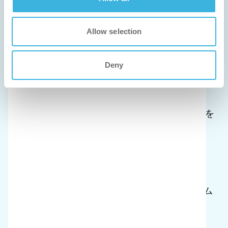
スペース
Allow selection
クリーンルームやオフィスなど、清掃する空間のタ
イプに合わせて掃除機を選びましょう。
03
Deny
電源供給
バッテリーかケーブルか、電源の好みでi-powerを
お選びください。
04
ろ過システム
標準、HEPA、ULPAなど、お好みのろ過システム
で掃除機をお選びください。