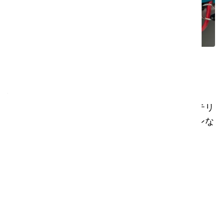
クリーナー
優れた空気品質
高度なフィルターがホコリ、アレルゲン、バクテリ
アを捕らえ、掃除機を使うたびに、よりクリーンな
空気と健康的な環境を実現します。