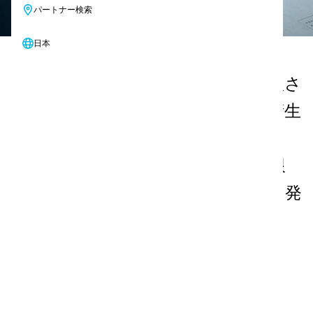
パートナー検索
日本
当社のクリーンルーム製品は、管理さ
れた環境で要求される最高水準の衛生
と安全性を満たしています。各ソリ
ューションは、汚染リスクを最小限
に抑えながら、卓越した洗浄性能を発
揮します。