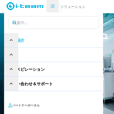
製品紹介
クリーンルーム・ソリューション
ク
リ
ー
ン
ル
ー
ム
・
ソ
リ
ュ
製品紹介
ー
シ
ョ
ン
産業
専用のバキュームクリーナーやスク
ラバードライヤーなど、i-solutionの
インスピレーション
クリーンルームソリューションで最
お問い合わせ＆サポート
高水準の衛生を維持します。
お問い合わせ
パートナーポータル