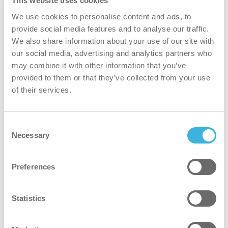
This website uses cookies
We use cookies to personalise content and ads, to
結果
provide social media features and to analyse our traffic.
We also share information about your use of our site with
継続的な清掃作業：i-mopを使用することで、
our social media, advertising and analytics partners who
may combine it with other information that you’ve
清掃をノンストップで行うことができます。
provided to them or that they’ve collected from your use
コスト効率の高いパフォーマンス：i-mopは
of their services.
水、洗剤、エネルギーの使用量を大幅に削減
し、運用コストを削減します。同じ品質の結果
を得るために必要なスタッフの数も少なくて済
Consent
Necessary
Selection
みます。
環境への影響の低減：資源効率の高いクリーニ
ングにより、全体的な環境フットプリントが削
Preferences
減されました。
Statistics