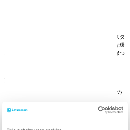
な政府機関である。
課題
この施設では、清掃の問題が続いており、清掃スタ
ッフを効率的に使えていなかった。ビルは多忙な環
境にあり、フロアも多いため、すべてを清潔に保つ
のは困難だった。
解決策
i-teamはまずi-mop XL Proを3台提供し、その
後6台を追加した。
i-mopは機動性に優れているため、他の機械で
は届かない場所の清掃が可能になり、全体的な
清掃範囲が向上した。