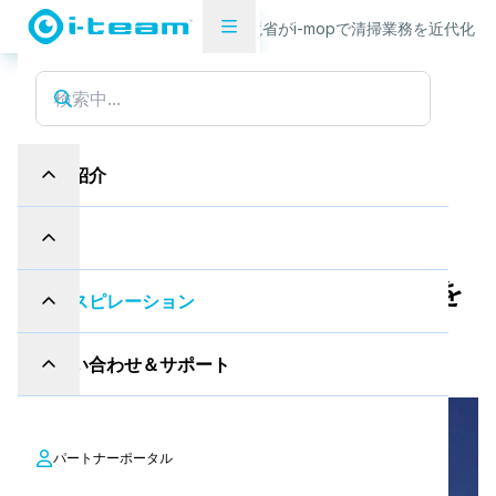
ケーススタディ
トルコ環境省がi-mopで清掃業務を近代化し
製品紹介
産業
トルコ環境省がi-mopで清掃業務を
インスピレーション
近代化した方法
お問い合わせ＆サポート
公的機関
パートナーポータル