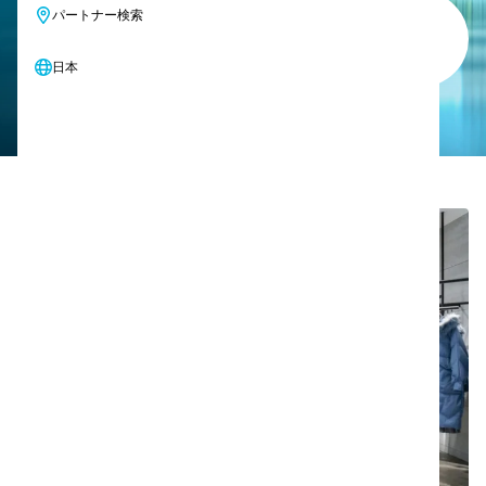
パートナー検索
お客様の業種に合ったソリューションを見
つける
日本