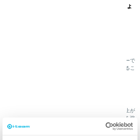
当社のソリューションがなぜ役立つのでしょ
うか?
より速く
当社のクリーニングツールは、広い面積を素早くカバーで
きるように設計されているため、お客様の流れを妨げるこ
となくショールームを清潔に保つことができます。
クリーナー
床から陳列ケースに至るまで、当社の機器は完璧な仕上が
りを実現し、ショールーム全体のプレゼンテーションを強
化します。