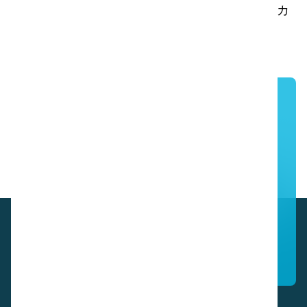
人間工学に基づいたモップで、繊維布とi-doseカ
プセルを内蔵し、最適なクリーニングを実現。
ご相談や製品デモのご依頼はこちらから
お問い合わせ