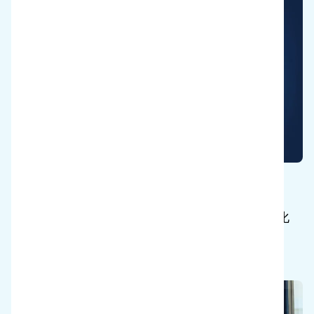
地球を救う
水とエネルギーの使用を減らし、刺激の強い化
学物質の使用をやめる。