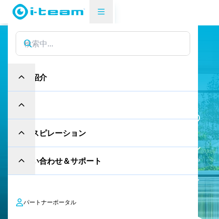
産業
ショールーム
シ
ョ
ー
ル
ー
ム
の
製品紹介
た
め
の
汚
れ
な
き
印
象
産業
清潔なショールームは、ブランドの
評判を高め、お客様の関心を引きま
インスピレーション
す。i-solutionの革新的なクリーニン
お問い合わせ＆サポート
グ・ソリューションなら、一日中ピ
カピカの床と磨き上げられた表面を
維持するのも簡単です。
パートナーポータル