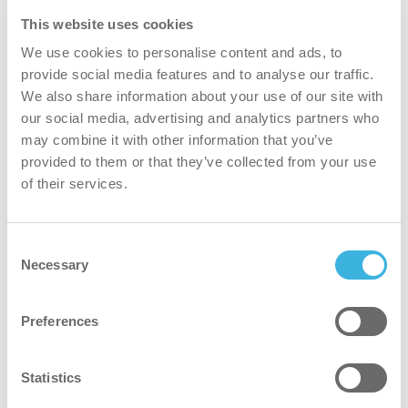
よりグリーン
This website uses cookies
We use cookies to personalise content and ads, to
水と化学薬品の使用量を削減しながら、表面をきれいにす
provide social media features and to analyse our traffic.
る持続可能な洗浄ソリューション。
We also share information about your use of our site with
our social media, advertising and analytics partners who
より安全
may combine it with other information that you’ve
provided to them or that they’ve collected from your use
人間工学に基づいて設計されたマシンは、清掃スタッフの
of their services.
負担を軽減すると同時に、刺激の強い化学薬品を使用せず
に徹底的な清掃を行います。
Consent
Necessary
Selection
皆のために
Preferences
i-solutionは、高水準の清潔さを維持し、全体的な顧客体
験を向上させ、ショールームを常にプロフェッショナルに
保つお手伝いをします。
Statistics