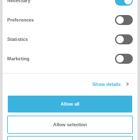
Necessary
Selection
トナーであり、同時に顧客も
Preferences
その結果に惚れ込むことでし
ょう！
Statistics
i-team Globalの創設者兼
Marketing
CEO、Frank van de Ven氏。
Show details
Allow all
Allow selection