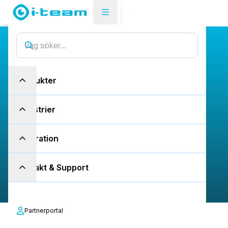
Ergonomi
E
r
g
o
n
o
m
i
s
k
a
Produkter
h
j
ä
l
p
m
e
d
e
l
Industrier
f
ö
r
r
e
n
a
r
e
Inspiration
Arbeta smartare, inte hårdare: din
guide
till smärtfritt arbete
Kontakt & Support
Partnerportal