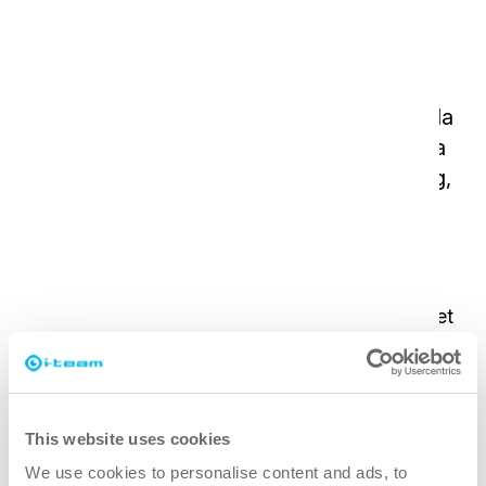
De gyllene reglerna för ergonomi
Håll det nära - inga vändningar -
använd verktyg
Den här guiden innehåller tips för att skydda
kroppen när du städar. Den beskriver säkra
sätt att lyfta, sträcka sig och positionera sig,
allt med hjälp av ergonomiska verktyg och
maskiner.
Transport
För korta sträckor, bär föremål nära kroppen. Det
minskar belastningen på ryggmusklerna. För
längre sträckor kan du använda en vagn för att
enkelt flytta föremål.
This website uses cookies
Lyfta
We use cookies to personalise content and ads, to