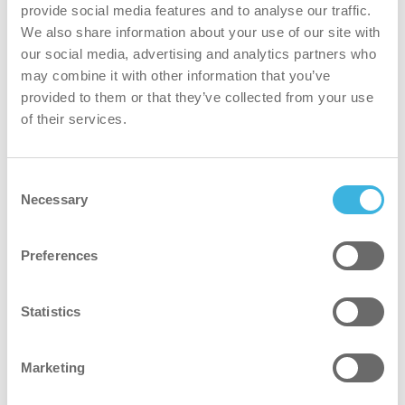
provide social media features and to analyse our traffic.
Lyft lätta verktyg och föremål nära kroppen. Stå
We also share information about your use of our site with
nära föremålet, stöd dig och använd ett stabilt
our social media, advertising and analytics partners who
underlag, t.ex. ditt knä eller ett bord. Böj knäna för
may combine it with other information that you’ve
tunga föremål för att skydda ryggen.
provided to them or that they’ve collected from your use
of their services.
Consent
Necessary
Selection
Preferences
Statistics
Marketing