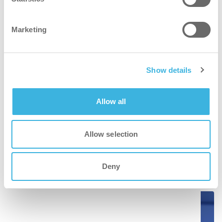
Marketing
より安全
Show details
床をドライで安全に保つ
Allow all
汚れた水でのモップがけや床の滑りは過去のものと
なりました。i-mopの先進的な吸引技術が、ほぼ全
ての洗浄液と床にこぼれた液体を吸い取り、床をほ
Allow selection
ぼ瞬時に乾いた状態に保ち、安全に歩行できる状態
にします。
Deny