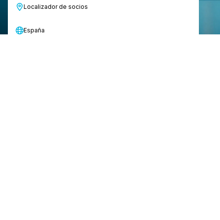
Localizador de socios
España
Elija entre una variedad de baterías
con diferentes tiempos de carga y
funcionamiento, junto con potentes
estaciones de carga en
configuraciones versátiles para
satisfacer las necesidades de
cualquier organización.