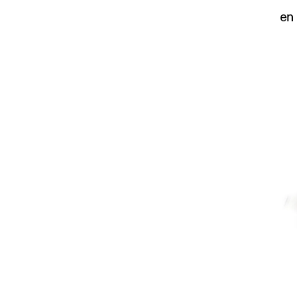
Con doble extrusión para mejorar la estabilidad en
ambos extremos.