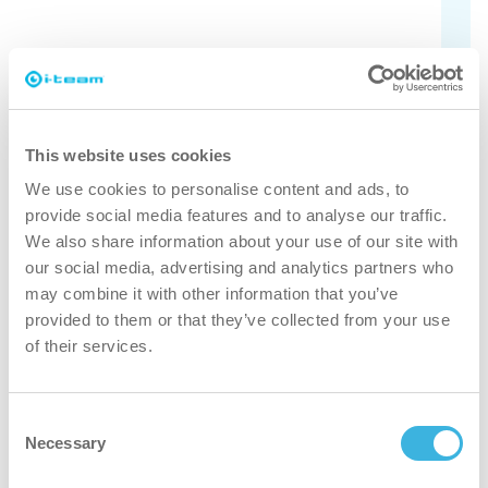
modelos
¿No está seguro de qué aspiradora se
adapta a sus necesidades? Consulte aquí
los distintos modelos.
This website uses cookies
We use cookies to personalise content and ads, to
Averígualo
provide social media features and to analyse our traffic.
We also share information about your use of our site with
our social media, advertising and analytics partners who
may combine it with other information that you’ve
provided to them or that they’ve collected from your use
of their services.
¿Por qué vac 6 Basic?
Consent
Necessary
Selection