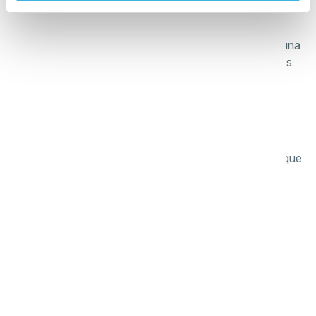
más seguro
Diseñado con una posición de estacionamiento para una
limpieza segura de las escaleras y ruedas amortiguadas
mejor para todos
Diseñado teniendo en cuenta las opiniones de los
usuarios, ofrece una solución de aspiración moderna que
mejora la eficacia