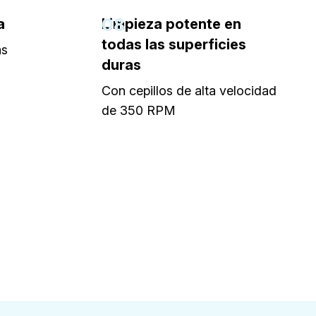
08
a
Limpieza potente en
todas las superficies
as
duras
Con cepillos de alta velocidad
de 350 RPM