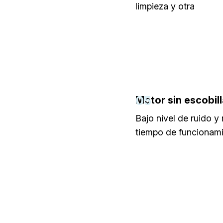
limpieza y otra
05
Motor sin escobil
Bajo nivel de ruido y
tiempo de funcionam