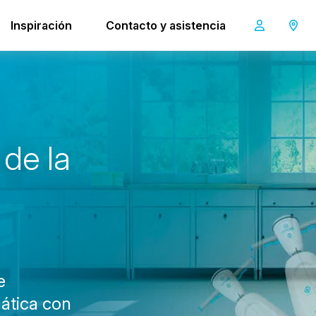
-mop XXL Pro
Inspiración
Contacto y asistencia
i-mop XXL Pro
d
e
l
a
e
ática con