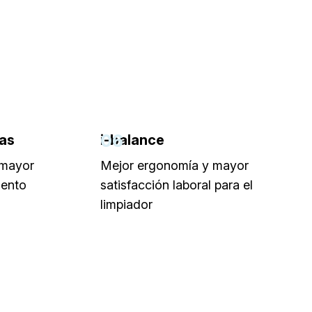
06
las
i-balance
 mayor
Mejor ergonomía y mayor
iento
satisfacción laboral para el
limpiador