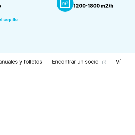
s
1200-1800 m2/h
)
l cepillo
nuales y folletos
Encontrar un socio
Vídeos 