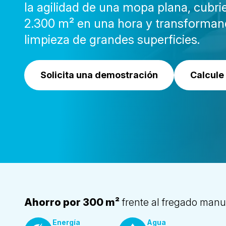
la agilidad de una mopa plana, cubr
2.300 m² en una hora y transforman
limpieza de grandes superficies.
Solicita una demostración
Calcule
Ahorro por 300 m²
frente al fregado manu
Energía
Agua