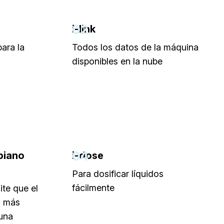
02
i-link
para la
Todos los datos de la máquina
disponibles en la nube
04
biano
i-dose
Para dosificar líquidos
fácilmente
ite que el
a más
 una