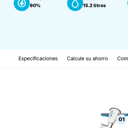
90%
15.2 litros
Especificaciones
Calcule su ahorro
Comp
01