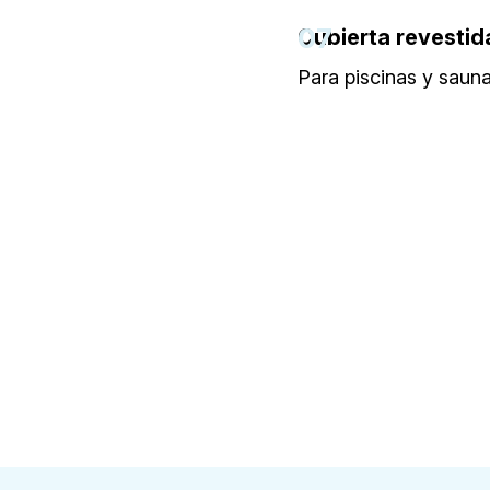
07
Cubierta revestid
Para piscinas y saun