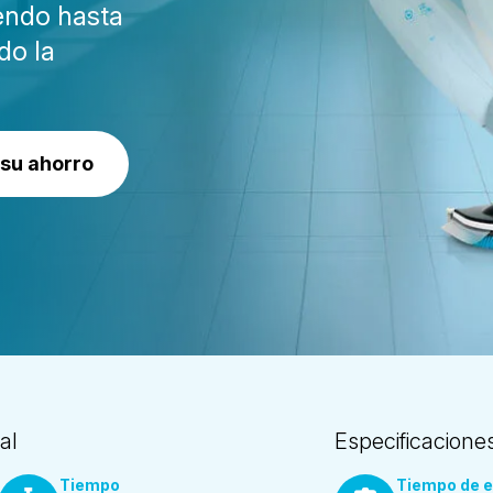
iendo hasta
do la
 su ahorro
al
Especificacione
Tiempo
Tiempo de e