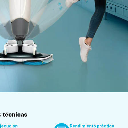
s
técnicas
jecución
Rendimiento práctico