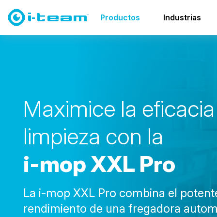
Productos
Fregadoras secadoras
familia i-mop
i
Productos
Industrias
M
a
x
i
m
i
c
e
l
a
e
f
i
c
a
c
i
a
l
i
m
p
i
e
z
a
c
o
n
l
a
i
-
m
o
p
X
X
L
P
r
o
La i-mop XXL Pro combina el potent
rendimiento de una fregadora autom