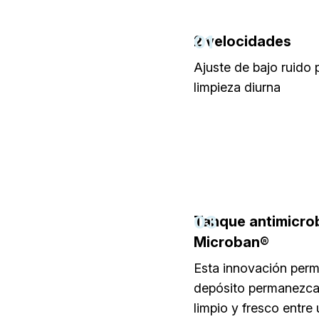
01
2 velocidades
Ajuste de bajo ruido 
limpieza diurna
03
Tanque antimicro
Microban®
Esta innovación perm
depósito permanezc
limpio y fresco entre