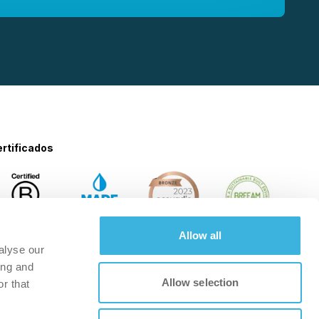
rtificados
Allow all
alyse our
ing and
Allow selection
r that