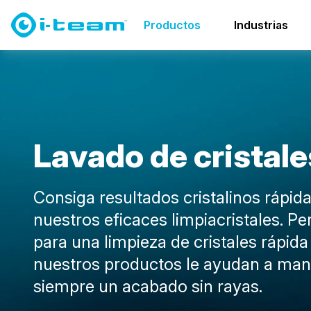
Productos
Lavado de cristales
Productos
Industrias
L
a
v
a
d
o
d
e
c
r
i
s
t
a
l
e
Consiga resultados cristalinos rápi
nuestros eficaces limpiacristales. Pe
para una limpieza de cristales rápida 
nuestros productos le ayudan a man
siempre un acabado sin rayas.