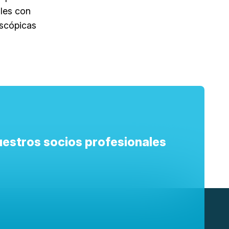
ales con
escópicas
nuestros socios profesionales