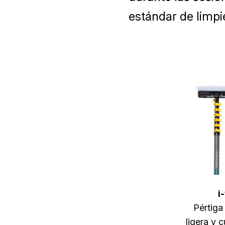
estándar de limpie
i
Pértiga
ligera y 