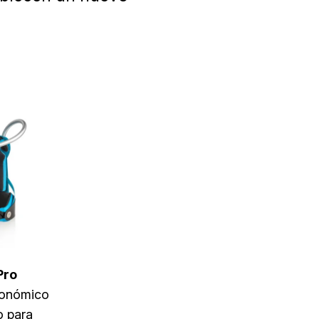
Pro
gonómico
 para