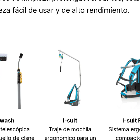
za fácil de usar y de alto rendimiento.
-wash
i-suit
i-suit 
 telescópica
Traje de mochila
Sistema er
cuello de cisne
ergonómico para un
compacto