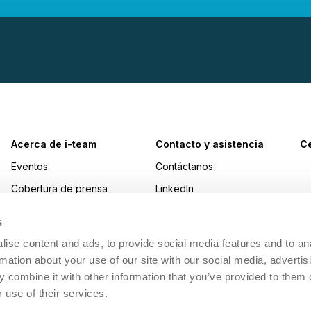
Acerca de i-team
Contacto y asistencia
Ce
Eventos
Contáctanos
Cobertura de prensa
LinkedIn
Premios
Instagram
s
Trabajar en i-team
YouTube
ise content and ads, to provide social media features and to an
Sostenibilidad
Facebook
rmation about your use of our site with our social media, advertis
 combine it with other information that you’ve provided to them o
Made Blue
 use of their services.
i-academy