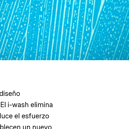
 diseño
El i-wash elimina
educe el esfuerzo
tablecen un nuevo