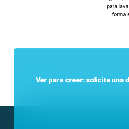
para lava
forma 
Ver para creer: solicite una