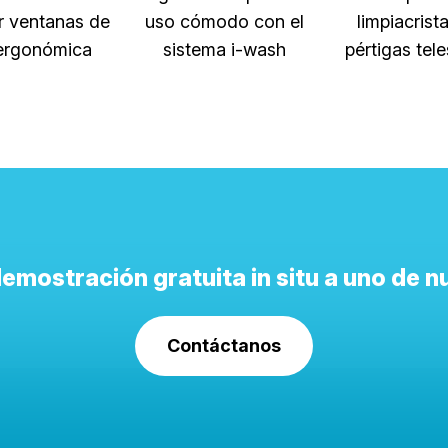
r ventanas de
uso cómodo con el
limpiacrist
ergonómica
sistema i-wash
pértigas tel
 demostración gratuita in situ a uno de 
Contáctanos