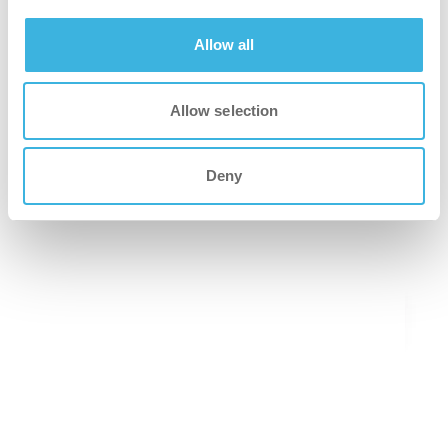
Allow all
Allow selection
Deny