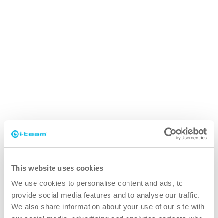
i-mop XL
Fregadora secadora con agilidad similar a la de
una fregona, ideal para superficies medianas
This website uses cookies
We use cookies to personalise content and ads, to
provide social media features and to analyse our traffic.
We also share information about your use of our site with