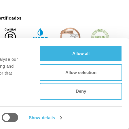
rtificados
Allow all
alyse our
ing and
Allow selection
r that
Deny
Show details