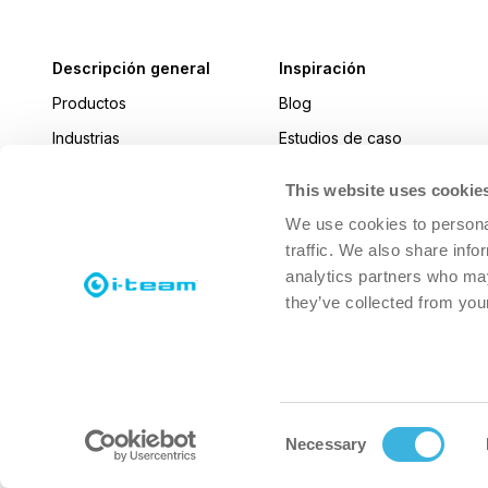
Descripción general
Inspiración
Productos
Blog
Industrias
Estudios de caso
Noticias
This website uses cookie
i-connect magazine
We use cookies to personal
traffic. We also share info
analytics partners who may
they’ve collected from your
Consent
Necessary
© 2026 i-Team Global
Consentimiento de cookies
Selection