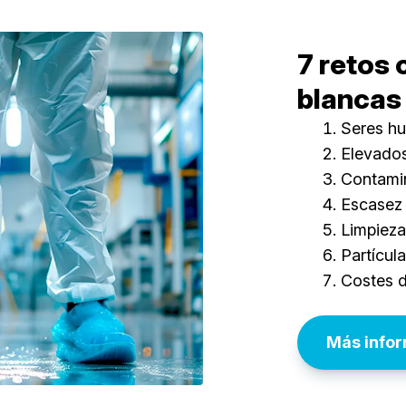
7 retos 
blancas
Seres h
Elevados
Contamin
Escasez 
Limpieza
Partícul
Costes d
Más infor