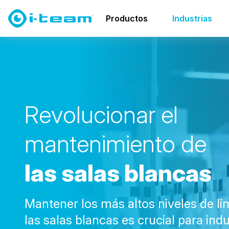
Industrias
Salas blancas
Productos
Industrias
R
e
v
o
l
u
c
i
o
n
a
r
e
l
m
a
n
t
e
n
i
m
i
e
n
t
o
d
e
l
a
s
s
a
l
a
s
b
l
a
n
c
a
s
Mantener los más altos niveles de li
las salas blancas es crucial para ind