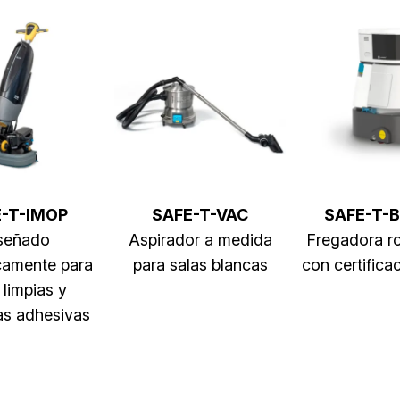
-T-IMOP
SAFE-T-VAC
SAFE-T-B
señado
Aspirador a medida
Fregadora r
camente para
para salas blancas
con certifica
 limpias y
as adhesivas