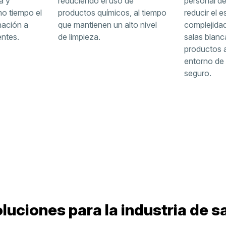
a y
reduciendo el uso de
personal de
mo tiempo el
productos químicos, al tiempo
reducir el e
nación a
que mantienen un alto nivel
complejidad
entes.
de limpieza.
salas blanc
productos 
entorno de
seguro.
luciones para la industria de s