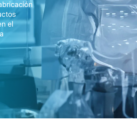
abricación
uctos
n el
la