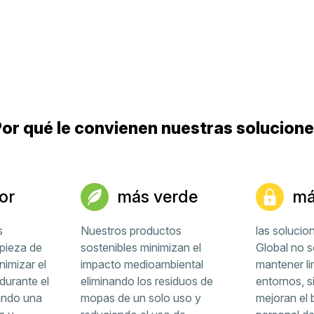
or qué le convienen nuestras solucion
or
más verde
má
s
Nuestros productos
las solucio
mpieza de
sostenibles minimizan el
Global no se
nimizar el
impacto medioambiental
mantener li
urante el
eliminando los residuos de
entornos, s
ando una
mopas de un solo uso y
mejoran el 