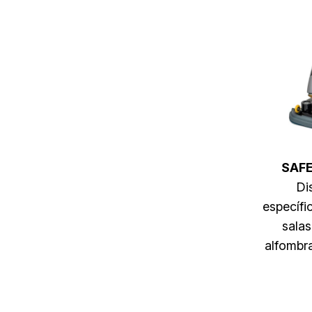
SAFE
Di
específi
salas
alfombr