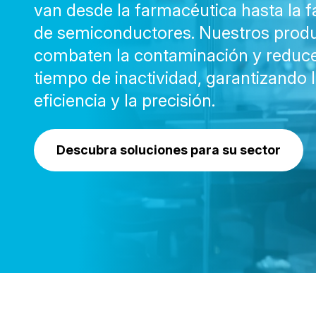
van desde la farmacéutica hasta la f
de semiconductores. Nuestros prod
combaten la contaminación y reduce
tiempo de inactividad, garantizando 
eficiencia y la precisión.
Descubra soluciones para su sector