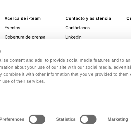
Acerca de i-team
Contacto y asistencia
Ce
Eventos
Contáctanos
Cobertura de prensa
LinkedIn
Premios
Instagram
s
Trabajar en i-team
YouTube
ise content and ads, to provide social media features and to an
Sostenibilidad
Facebook
rmation about your use of our site with our social media, advertis
 combine it with other information that you’ve provided to them o
Made Blue
 use of their services.
i-academy
Preferences
Statistics
Marketing