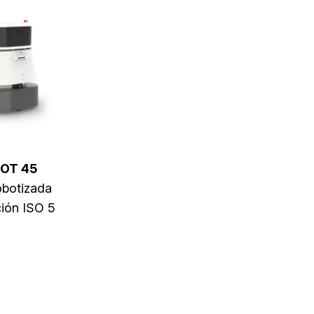
OT 45
obotizada
ción ISO 5