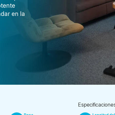
otente
dar en la
Especificacione
Peso
Longitud del