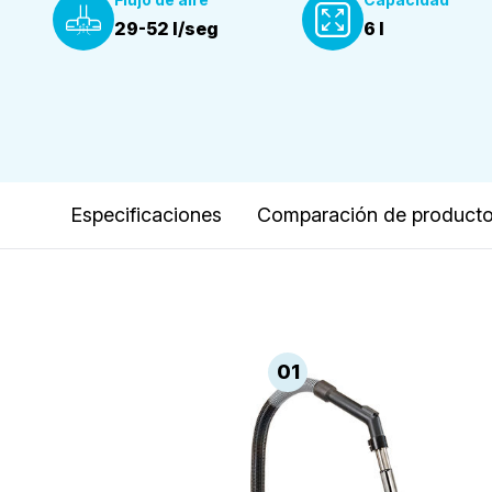
29-52 l/seg
6 l
Especificaciones
Comparación de product
01