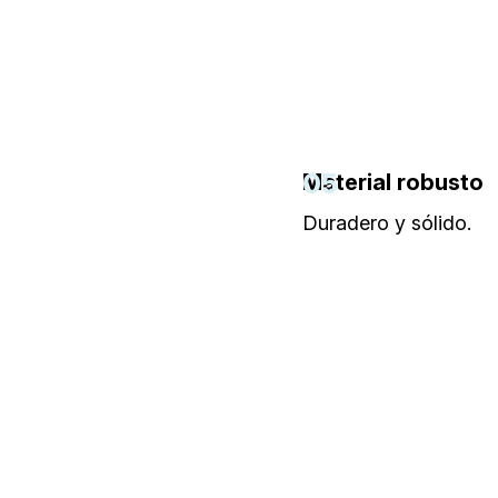
05
Material robusto
Duradero y sólido.