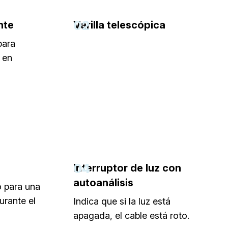
02
nte
Varilla telescópica
para
 en
04
Interruptor de luz con
autoanálisis
o para una
urante el
Indica que si la luz está
apagada, el cable está roto.