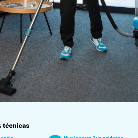
s
técnicas
 cable
Nivel sonoro 2 velocidades