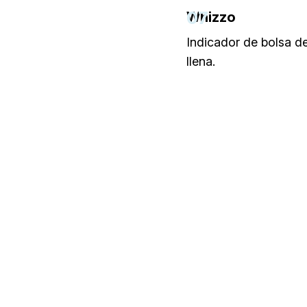
07
Whizzo
Indicador de bolsa d
llena.