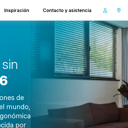
Inspiración
Contacto y asistencia
vac 6
s
i
n
6
niones de
 el mundo,
ergonómica
ocida por