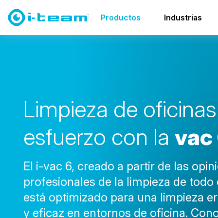
Productos
Aspiradoras
familia vac
vac 6
Productos
Industrias
L
i
m
p
i
e
z
a
d
e
o
f
i
c
i
n
a
s
e
s
f
u
e
r
z
o
c
o
n
l
a
v
a
c
El i-vac 6, creado a partir de las opi
profesionales de la limpieza de todo
está optimizado para una limpieza 
y eficaz en entornos de oficina. Con