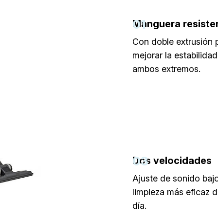
01
Manguera resiste
Con doble extrusión 
mejorar la estabilidad
ambos extremos.
03
Dos velocidades
Ajuste de sonido baj
limpieza más eficaz d
día.