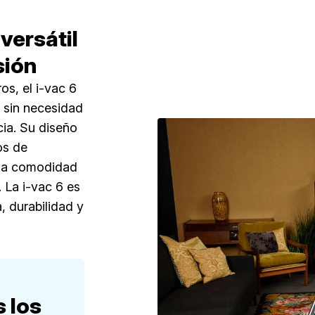
versátil
sión
s, el i-vac 6
 sin necesidad
ia. Su diseño
os de
tiza comodidad
. La i-vac 6 es
, durabilidad y
 los