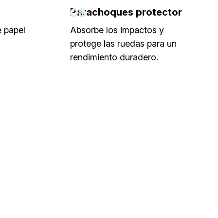
08
Parachoques protector
e papel
Absorbe los impactos y
protege las ruedas para un
rendimiento duradero.