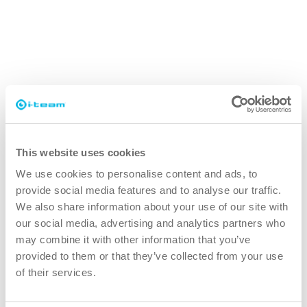
más seguro
Excelente ergonomía
This website uses cookies
El i-cover 1.0 se puede llevar fácilmente en la
We use cookies to personalise content and ads, to
mano gracias a su asa de diseño inteligente. Si
provide social media features and to analyse our traffic.
opta por la 2.5, el dispositivo viene con una
We also share information about your use of our site with
mochila convertible. Puede configurarla de cuatro
our social media, advertising and analytics partners who
formas distintas: a mano, al hombro, a la espalda y
may combine it with other information that you’ve
con un carrito. Esto garantiza un mejor control y
provided to them or that they’ve collected from your use
of their services.
una excelente ergonomía para el usuario.