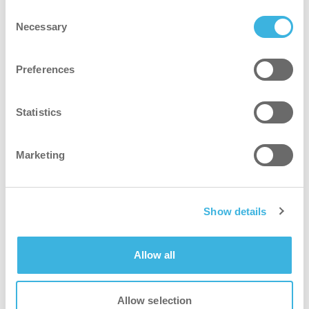
Consent
Necessary
Selection
Preferences
Statistics
Marketing
Show details
mejor para todos
Allow all
Limpieza divertida, rápida y eficaz
Disfrute de tiempos de limpieza más rápidos y una
Allow selection
mejor cobertura. Si quiere estar seguro de que sus