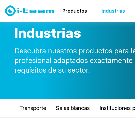
Productos
Industrias
I
n
d
u
s
t
r
i
a
s
Descubra nuestros productos para la
profesional adaptados exactamente 
requisitos de su sector.
Transporte
Salas blancas
Instituciones 