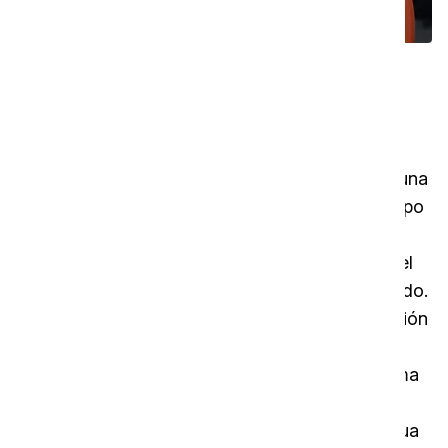
Una solución numerosas
aplicaciones
Mantener un estándar de limpieza decente en
áreas más grandes, como duchas y baños, es una
lucha. Los operadores no tienen suficiente tiempo
y los métodos existentes son caros, difíciles de
dominar o difíciles de manejar. i-spraywash es el
único sistema de limpieza con tabletas del mundo.
El sistema i-spraywash es una pistola de conexión
directa con función de dosificación integrada.
Tiene una boquilla especial que crea una espuma
activa que realmente se adhiere a la superficie.
¡Todo lo que necesitas es una manguera de agua