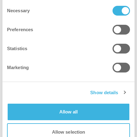
Consent
mejor para todos
Necessary
Selection
¡Nunca ha sido tan fácil, seguro y eficaz limpiar y
Preferences
desinfectar!
Statistics
Marketing
Show details
Allow all
i-spraywash
Allow selection