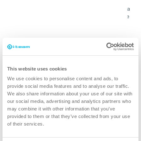
La boquilla de espuma especial y las pastillas crean una
espuma activa eficaz que se adhiere a las superficies e
incluso a esos rincones difíciles de alcanzar.
más verde
El i-spraywash ahorra hasta un 25% de productos
químicos y un 50% de agua en comparación con los
This website uses cookies
limpiadores de espuma tradicionales.
We use cookies to personalise content and ads, to
provide social media features and to analyse our traffic.
más seguro
We also share information about your use of our site with
our social media, advertising and analytics partners who
may combine it with other information that you’ve
El i-spraywash es 2 ó 3 veces más ligero que la mayoría
provided to them or that they’ve collected from your use
de los sistemas de limpieza líquida, lo que ahorra tensión
of their services.
en la muñeca, el brazo, el hombro y la espalda del
operario.