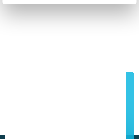
i-clean handle
Primera manilla autodesinfectante
Ver para creer: solicite una
demostración gratuita in situ a uno
de nuestros socios profesionales