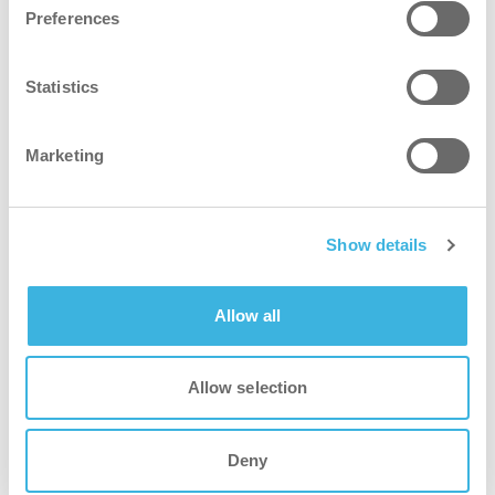
Preferences
i-bin higiene15
Statistics
Una solución revolucionaria para desechar los
productos de higiene femenina
Marketing
Show details
Allow all
Allow selection
Deny