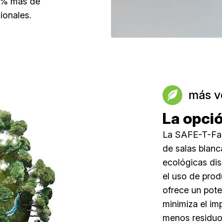
50% más de
ionales.
más v
La opci
La SAFE-T-Fam
de salas blanc
ecológicas dis
el uso de pro
ofrece un pote
minimiza el im
menos residuo