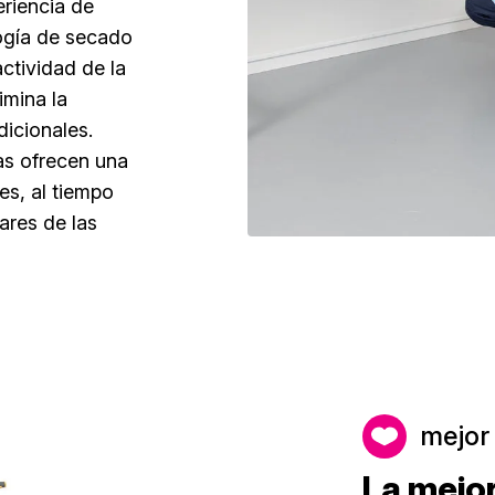
riencia de
logía de secado
ctividad de la
imina la
icionales.
as ofrecen una
es, al tiempo
ares de las
mejor
La mejor