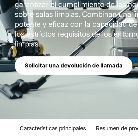
garantizar el cumplimiento de las n
sobre salas limpias. Combinan una l
potente y eficaz con la capacidad de
los estrictos requisitos de los entorn
limpias.
Solicitar una devolución de llamada
Características principales
Resumen de pro