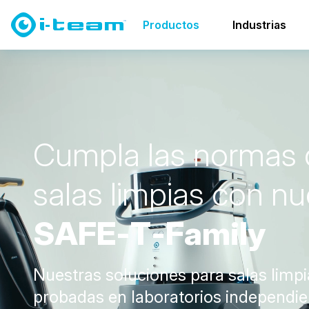
Productos
Soluciones para salas blancas
SAFE-T-F
Productos
Industrias
C
u
m
p
l
a
l
a
s
n
o
r
m
a
s
s
a
l
a
s
l
i
m
p
i
a
s
c
o
n
n
u
S
A
F
E
-
T
-
F
a
m
i
l
y
Nuestras soluciones para salas limpi
probadas en laboratorios independie