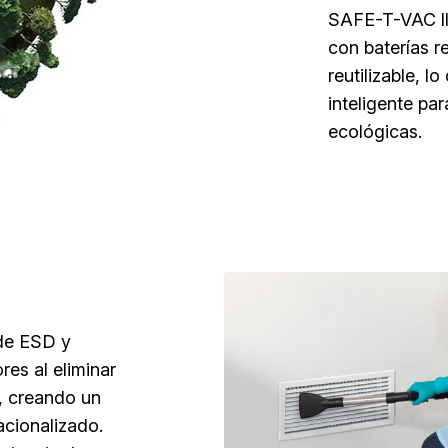
SAFE-T-VAC lle
con baterías r
reutilizable, l
inteligente pa
ecológicas.
 de ESD y
res al eliminar
o, creando un
acionalizado.