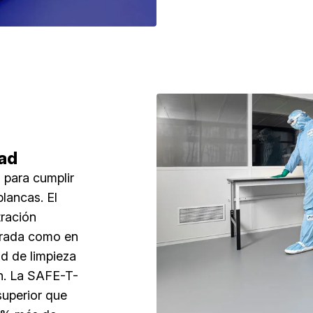
dad
 para cumplir
blancas. El
tración
ntrada como en
ad de limpieza
ón. La SAFE-T-
uperior que