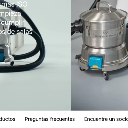
ormas ISO
impieza
 cumplir
os de salas
ductos
Preguntas frecuentes
Encuentre un soci