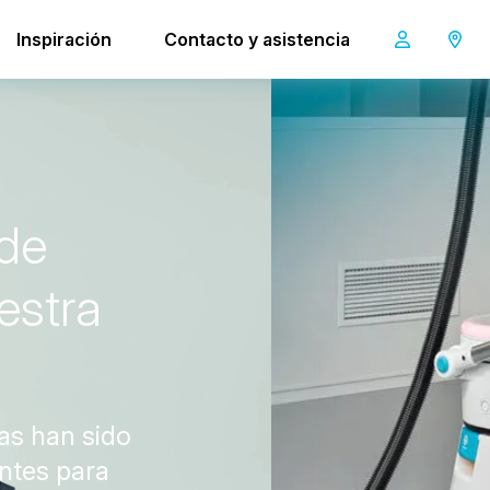
amily
Inspiración
Contacto y asistencia
d
e
e
s
t
r
a
as han sido
ntes para