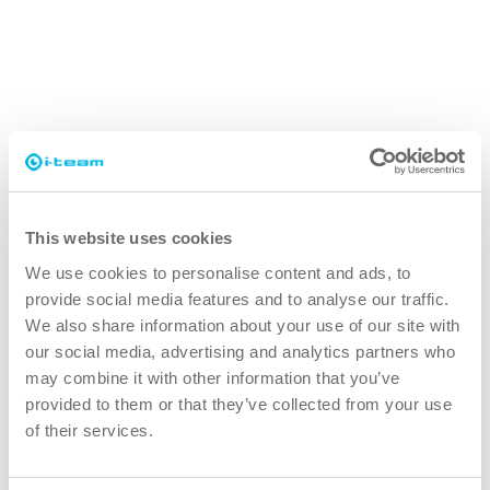
This website uses cookies
We use cookies to personalise content and ads, to
provide social media features and to analyse our traffic.
Un cambio global
We also share information about your use of our site with
Al utilizar las i-mops, nuestros socios, clientes y
our social media, advertising and analytics partners who
may combine it with other information that you’ve
usuarios reducen drásticamente la huella hídrica
provided to them or that they’ve collected from your use
global, al tiempo que contribuyen positivamente a
of their services.
la disponibilidad de agua en el mundo. Esto se
debe a que la mayoría de las zonas del mundo se