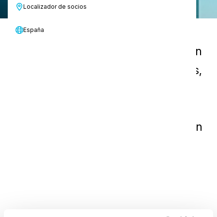
Localizador de socios
España
Rocíe, lave y friegue cada rincón con
facilidad. Limpie grandes superficies,
como duchas y aseos, con el i-
spraywash, y llegue a lugares
estrechos y difíciles sin esfuerzo con
el i-scrub 21b.