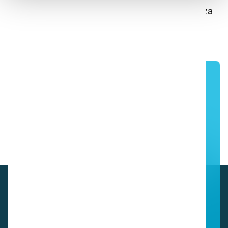
Fregadora inalámbrica a pilas para una limpieza
portátil
Ver para creer: solicite una
demostración gratuita in situ a uno
de nuestros socios profesionales
Contáctanos