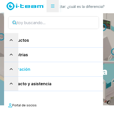
Blog
Higienizar o desinfectar: ¿cuál es la diferencia?
Productos
Industrias
H
i
g
i
e
n
i
z
a
r
o
d
e
s
i
n
f
e
c
t
a
r
:
¿
c
u
á
l
e
s
l
a
Inspiración
d
i
f
e
r
e
n
c
i
a
?
Contacto y asistencia
Portal de socios