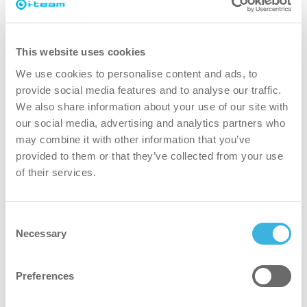
suficiente
Es importante tener en cuenta que la limpieza
This website uses cookies
básica de una superficie (eliminar el polvo, la
We use cookies to personalise content and ads, to
suciedad y los residuos) sigue dejando riesgo de
provide social media features and to analyse our traffic.
contaminación cruzada. Sin el equipo y los
We also share information about your use of our site with
agentes de limpieza adecuados, podría estar
our social media, advertising and analytics partners who
propagando enfermedades en ausencia de un
may combine it with other information that you’ve
germicida. Se recomienda limpiar primero la
provided to them or that they’ve collected from your use
of their services.
suciedad visible y después desinfectar o
higienizar.
Consent
¿Cuándo hay que higienizar?
Necessary
Selection
La desinfección es un paso más allá de la limpieza.
Elimina hasta el 99,99% de las bacterias nocivas
Preferences
en menos de 30 segundos y disminuye el riesgo