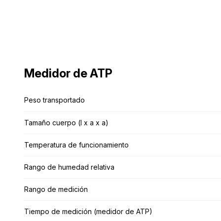
Medidor de ATP
Medidor de ATP
Peso transportado
Peso transportado
Tamaño cuerpo (l x a x a)
Tamaño cuerpo (l x a x a)
Temperatura de funcionamiento
Temperatura de funcionamiento
Rango de humedad relativa
Rango de humedad relativa
Rango de medición
Rango de medición
Tiempo de medición (medidor de ATP)
Tiempo de medición (medidor de ATP)