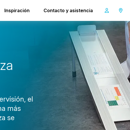
Inspiración
Contacto y asistencia
i-kno
z
a
rvisión, el
rma más
za se