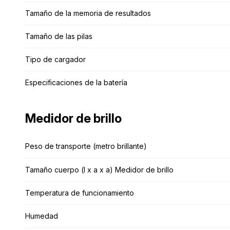
Tamaño de la memoria de resultados
Tamaño de la memoria de resultados
Tamaño de las pilas
Tamaño de las pilas
Tipo de cargador
Tipo de cargador
Especificaciones de la batería
Especificaciones de la batería
Medidor de brillo
Medidor de brillo
Peso de transporte (metro brillante)
Peso de transporte (metro brillante)
Tamaño cuerpo (l x a x a) Medidor de brillo
Tamaño cuerpo (l x a x a) Medidor de brillo
Temperatura de funcionamiento
Temperatura de funcionamiento
Humedad
Humedad