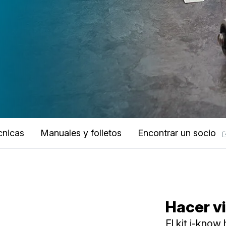
cnicas
Manuales y folletos
Encontrar un socio
Hacer vi
El kit i-know 