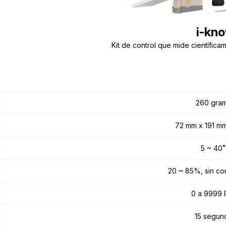
i-kn
Kit de control que mide científica
260 gra
72 mm x 191 m
5 ~ 40
20 ~ 85%, sin c
0 a 9999 
15 segun