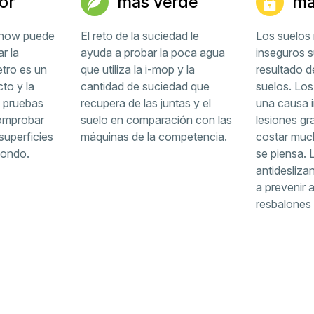
or
más verde
má
-know puede
El reto de la suciedad le
Los suelos 
r la
ayuda a probar la poca agua
inseguros s
etro es un
que utiliza la i-mop y la
resultado de
to y la
cantidad de suciedad que
suelos. Los
as pruebas
recupera de las juntas y el
una causa 
comprobar
suelo en comparación con las
lesiones g
superficies
máquinas de la competencia.
costar muc
fondo.
se piensa. L
antidesliza
a prevenir 
resbalones 