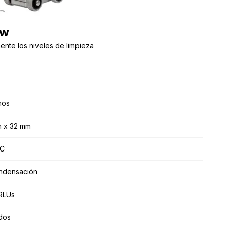
ow
mente los niveles de limpieza
mos
m x 32 mm
˚C
ondensación
RLUs
dos