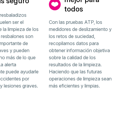
s seguro
todos
resbaladizos
uelen ser el
Con las pruebas ATP, los
 la limpieza de los
medidores de deslizamiento y
 resbalones son
los retos de suciedad,
importante de
recopilamos datos para
raves y pueden
obtener información objetiva
ho más de lo que
sobre la calidad de los
a alerta
resultados de la limpieza.
nte puede ayudarle
Haciendo que las futuras
accidentes por
operaciones de limpieza sean
y lesiones graves.
más eficientes y limpias.