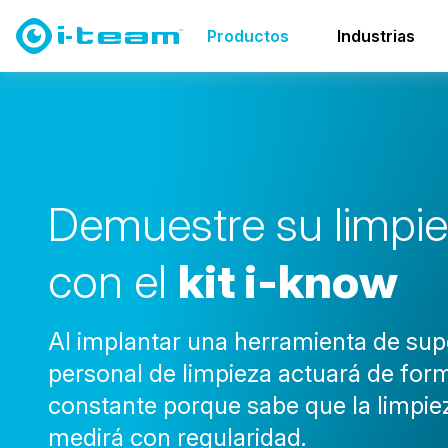
Productos
Datos e información
i-know
Productos
Industrias
D
e
m
u
e
s
t
r
e
s
u
l
i
m
p
i
e
c
o
n
e
l
k
i
t
i
-
k
n
o
w
Al implantar una herramienta de supe
personal de limpieza actuará de fo
constante porque sabe que la limpie
medirá con regularidad.