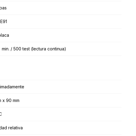
bas
 E91
placa
in. / 500 test (lectura continua)
ximadamente
m x 90 mm
C
ad relativa