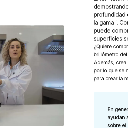
demostrando c
profundidad 
la gama i. Co
puede compro
superficies s
¿Quiere compro
brillómetro del
Además, crea un
por lo que se 
para crear la 
En gener
ayudan a
sobre el