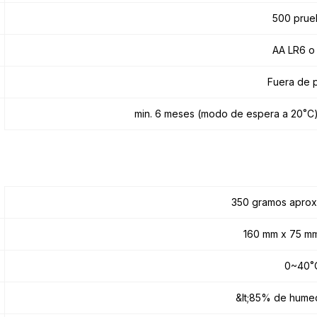
500 prue
AA LR6 o
Fuera de 
min. 6 meses (modo de espera a 20˚C) m
350 gramos apro
160 mm x 75 m
0~40˚
&lt;85% de humed