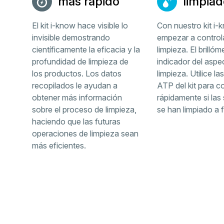
más rápido
limpiad
El kit i-know hace visible lo
Con nuestro kit i
invisible demostrando
empezar a controla
científicamente la eficacia y la
limpieza. El brillóm
profundidad de limpieza de
indicador del aspec
los productos. Los datos
limpieza. Utilice l
recopilados le ayudan a
ATP del kit para 
obtener más información
rápidamente si las 
sobre el proceso de limpieza,
se han limpiado a 
haciendo que las futuras
operaciones de limpieza sean
más eficientes.