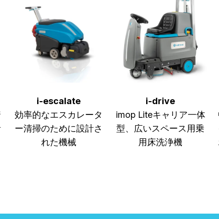
i-escalate
i-drive
着
効率的なエスカレータ
imop Liteキャリア一体
計
ー清掃のために設計さ
型、広いスペース用乗
れた機械
用床洗浄機