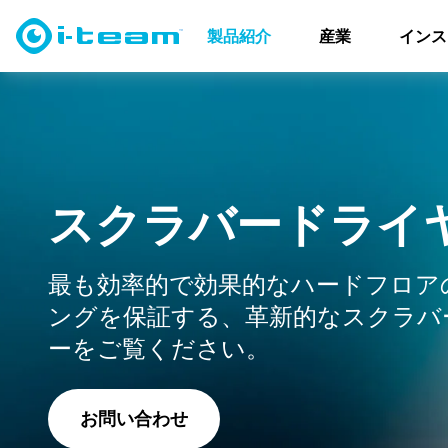
製品紹介
スクラバードライヤー
製品紹介
産業
インス
ス
ク
ラ
バ
ー
ド
ラ
イ
最も効率的で効果的なハードフロア
ングを保証する、革新的なスクラバ
ーをご覧ください。
お問い合わせ