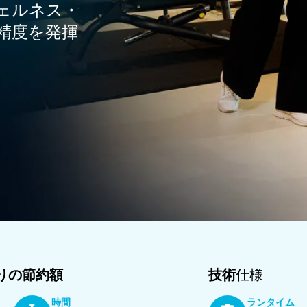
ェルネス・
精度を発揮
たりの節約額
技術
仕様
時間
ランタイム