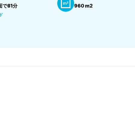
で81分
960 m2
ド