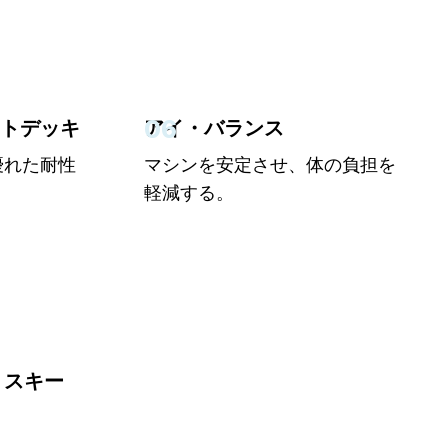
06
ートデッキ
アイ・バランス
優れた耐性
マシンを安定させ、体の負担を
軽減する。
・スキー