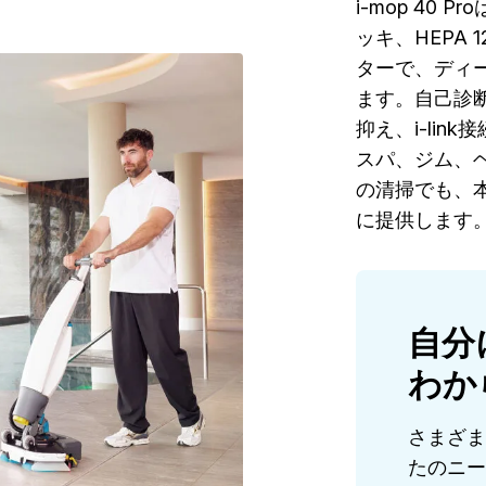
i-mop 40
ッキ、HEPA
ターで、ディ
ます。自己診
抑え、i-li
スパ、ジム、
の清掃でも、
に提供します
自分
わか
さまざま
たのニー