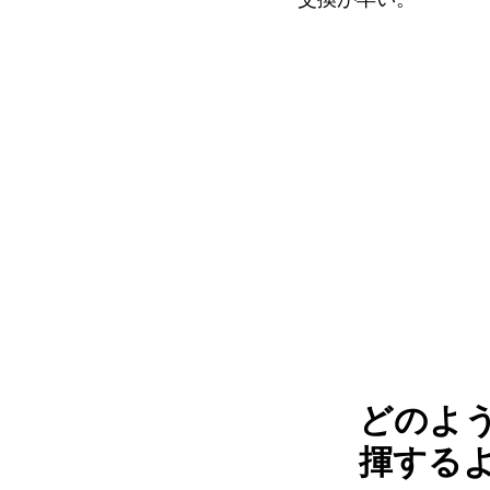
どのよ
揮する