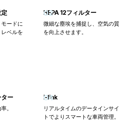
02
設定
HEPA 12フィルター
・モードに
微細な塵埃を捕捉し、空気の質
・レベルを
を向上させます。
04
ーター
i-link
効率。
リアルタイムのデータインサイ
トでよりスマートな車両管理。