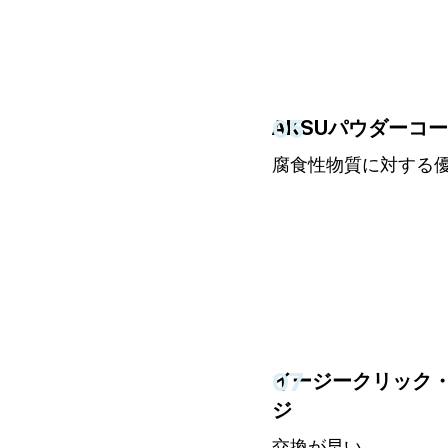
05
AKSUパウダーコ
腐食性物質に対する
07
イージークリック
ジ
交換が早い。