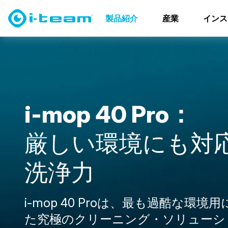
製品紹介
スクラバードライヤー
i-mopファミリー
i
製品紹介
産業
インス
i
-
m
o
p
4
0
P
r
o
：
厳
し
い
環
境
に
も
対
洗
浄
力
i-mop 40 Proは、最も過酷な環境
た究極のクリーニング・ソリューシ