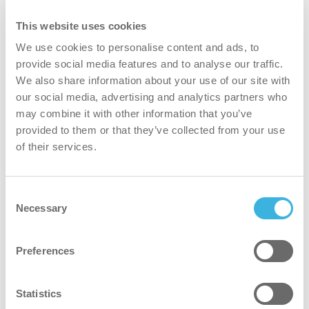
従来のモップよりも75％、同サイズのスクラバードライ
This website uses cookies
ヤーよりも20％速く洗浄でき、最大1300m2/hの洗浄率で
実証されている。
We use cookies to personalise content and ads, to
provide social media features and to analyse our traffic.
We also share information about your use of our site with
クリーナー
our social media, advertising and analytics partners who
may combine it with other information that you’ve
ツイン逆回転ブラシは、モップとバケツよりも表面を
provided to them or that they’ve collected from your use
90％クリーンにすることがATPテストで証明されていま
of their services.
す。
Consent
よりグリーン
Necessary
Selection
水と洗浄剤を効率的に使用し、一般的なスクラバードライ
ヤーと比較して環境への影響を75％低減。
Preferences
より安全
Statistics