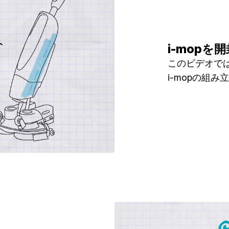
i-mopを
このビデオでは、
i-mopの組