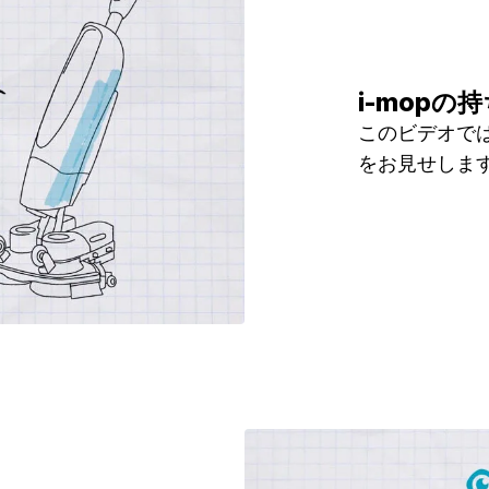
i-mopの
このビデオでは
をお見せしま