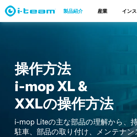
製品紹介
スクラバードライヤー
i-mopファミリー
製品紹介
産業
インス
操
作
方
法
i
-
m
o
p
X
L
&
X
X
L
の
操
作
方
法
i-mop Liteの主な部品の理解から
駐車、部品の取り付け、メンテナンス