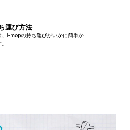
持ち運び方法
、i-mopの持ち運びがいかに簡単か
す。