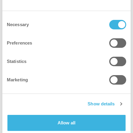
Scopri di più
Consent
Necessary
Selection
Preferences
Sostenibilità nelle pulizie sanitarie: perché
usare prodotti ecologici è importante (per il
Statistics
personale, i pazienti e il pianeta)
Scopri di più
Marketing
Show details
Le sfide nascoste della pulizia delle camere
bianche e come superarle
Allow all
Scopri di più