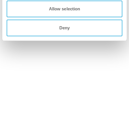
Allow selection
Deny
In che modo i robot per la pulizia stanno
trasformando gli standard igienici nella
sanità?
Scopri di più
Sei motivi per cui l'i-walk è il co-botico
definitivo per l'efficienza di pulizia
Scopri di più