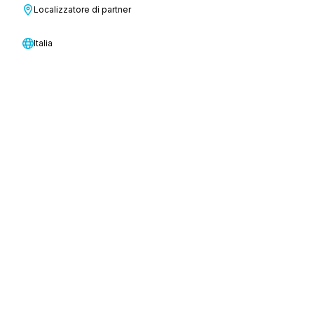
Localizzatore di partner
Italia
Qual è la migliore macchina per la pulizia di
una cucina commerciale?
Scopri di più
Evitare l'effetto 1 stella: come la pulizia
influisce sulla reputazione
Scopri di più