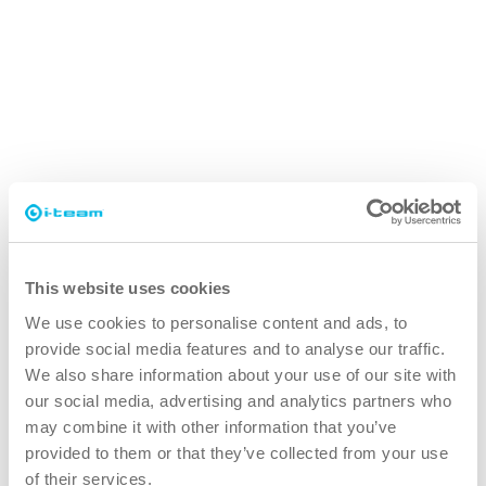
Come la co-botica sta cambiando l'industria
alberghiera
Scopri di più
Miglioramenti ergonomici in i-mop 40 e 40
Pro
This website uses cookies
Scopri di più
We use cookies to personalise content and ads, to
provide social media features and to analyse our traffic.
We also share information about your use of our site with
our social media, advertising and analytics partners who
may combine it with other information that you’ve
Come la nuova generazione di i-mop
provided to them or that they’ve collected from your use
of their services.
padroneggia il Circolo di Sinner