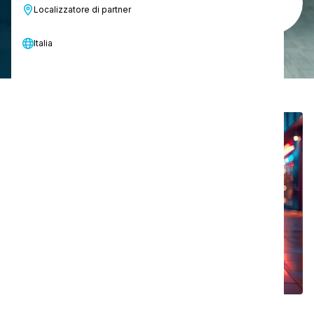
Localizzatore di partner
settore
Italia