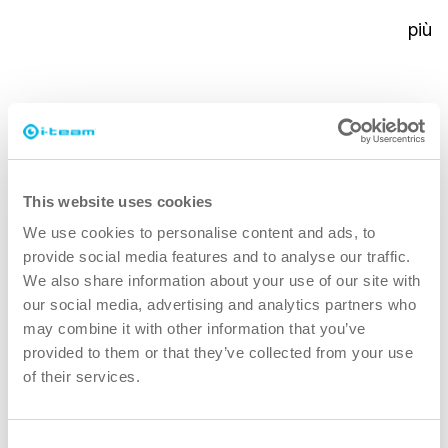
superficie a basso profilo, resistente e ad
asciugatura rapida di i-matt e non spostare mai più
un tappeto pesante e sporco!
Perché i-matt?
This website uses cookies
We use cookies to personalise content and ads, to
provide social media features and to analyse our traffic.
più veloce
We also share information about your use of our site with
our social media, advertising and analytics partners who
may combine it with other information that you’ve
Invece di perdere tempo a spostare i tappetini, pulite i
provided to them or that they’ve collected from your use
vostri pavimenti con i-matt al suo posto. Rimane al suo
of their services.
posto fino a 26 settimane!
pulitore
Consent