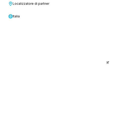
Scopri di più
Localizzatore di partner
Italia
11 febbraio 2026
i-team Global è ufficialmente certificata come B
Corporation
i-team Global, sviluppatore di soluzioni innovative per
la pulizia, è stato ufficialmente certificato come B
Corporation (B Corp).
Scopri di più
21 ottobre 2025