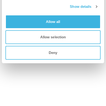
Scopri di più
Show details
Allow all
14 marzo 2025
Allow selection
i-team Global lancia la famiglia SAFE-T: la prima
gamma di lavapavimenti a batteria per camere
Deny
bianche
Scopri di più
11 ottobre 2024
La rivelazione "WOW"
Scopri di più