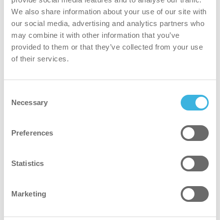
famiglia di prodotti i-mop
We also share information about your use of our site with
Scopri di più
our social media, advertising and analytics partners who
may combine it with other information that you’ve
provided to them or that they’ve collected from your use
of their services.
21 maggio 2025
Consent
Presentazione del nuovo co-botic 1900 Drop &
Necessary
Selection
Go di i-team Global
Scopri di più
Preferences
Statistics
30 aprile 2025
Marketing
Il futuro della pulizia