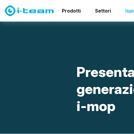
Notizie
Presentazione della nuova generazione della 
Prodotti
Settori
Isp
P
r
e
s
e
n
t
g
e
n
e
r
a
z
i
i
-
m
o
p