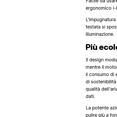
Facile da usar
ergonomico i-B
L'impugnatura r
testata si spos
illuminazione.
Più ecol
Il design modul
mentre il motor
il consumo di 
di sostenibilit
qualità dell'ar
dati.
La potente azi
pulire più a f