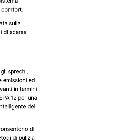
 sistema
l comfort.
ata sulla
i di scarsa
gli sprechi,
e emissioni ed
anti in termini
 HEPA 12 per una
ntelligente dei
consentono di
odi di pulizia