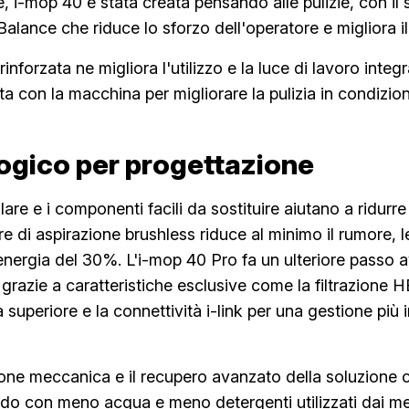
e, i-mop 40 è stata creata pensando alle pulizie, con il
alance che riduce lo sforzo dell'operatore e migliora i
inforzata ne migliora l'utilizzo e la luce di lavoro integr
ta con la macchina per migliorare la pulizia in condizion
ogico per progettazione
are e i componenti facili da sostituire aiutano a ridurre 
e di aspirazione brushless riduce al minimo il rumore, l
energia del 30%. L'i-mop 40 Pro fa un ulteriore passo av
à grazie a caratteristiche esclusive come la filtrazione
ia superiore e la connettività i-link per una gestione più i
one meccanica e il recupero avanzato della soluzione 
ondo con meno acqua e meno detergenti utilizzati dai met