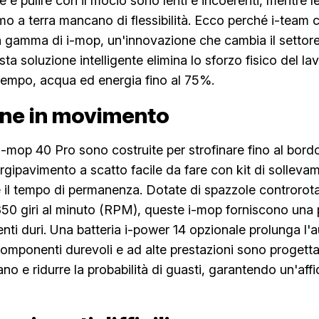
 e pulire con il mocio sono lenti e incoerenti, mentre l
o a terra mancano di flessibilità. Ecco perché i-team 
a gamma di i-mop, un'innovazione che cambia il settore
a soluzione intelligente elimina lo sforzo fisico del la
tempo, acqua ed energia fino al 75%.
one in movimento
'i-mop 40 Pro sono costruite per strofinare fino al bor
ergipavimento a scatto facile da fare con kit di solleva
e il tempo di permanenza. Dotate di spazzole controrot
50 giri al minuto (RPM), queste i-mop forniscono una p
menti duri. Una batteria i-power 14 opzionale prolunga l
componenti durevoli e ad alte prestazioni sono progettat
ano e ridurre la probabilità di guasti, garantendo un'affi