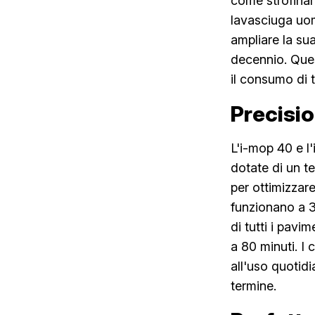
come strofinare
lavasciuga uom
ampliare la su
decennio. Quest
il consumo di 
Precisi
L'i-mop 40 e l
dotate di un t
per ottimizzar
funzionano a 3
di tutti i pavi
a 80 minuti. I 
all'uso quotidi
termine.