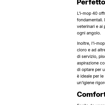
Perfetto 
L'i-mop 40 offr
fondamentali. D
veterinari e ai
ogni angolo.
Inoltre, l'i-mo
cloro e ad alt
di servizio, pi
aspirazione co
di optare per un
è ideale per le
un'igiene rigo
Comfort 