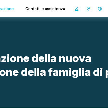
famiglia di prodotti i-mop
irazione
Contatti e assistenza
a
z
i
o
n
e
d
e
l
l
a
n
u
o
v
a
o
n
e
d
e
l
l
a
f
a
m
i
g
l
i
a
d
i