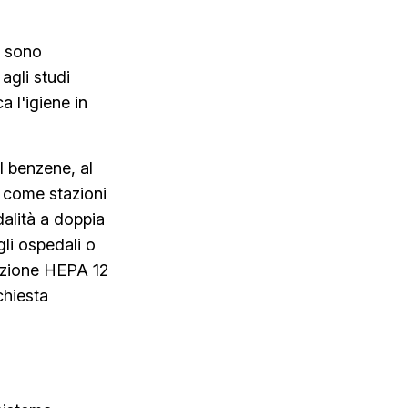
a sono
 agli studi
a l'igiene in
l benzene, al
i come stazioni
dalità a doppia
gli ospedali o
trazione HEPA 12
chiesta