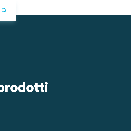
p
r
o
d
o
t
t
i