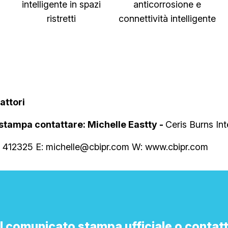
intelligente in spazi
anticorrosione e
ristretti
connettività intelligente
dattori
 stampa contattare: Michelle Eastty -
Ceris Burns In
 412325 E: michelle@cbipr.com W: www.cbipr.com
il comunicato stampa ufficiale o contatt