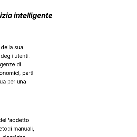
izia intelligente
 della sua
egli utenti.
igenze di
gonomici, parti
qua per una
 dell'addetto
 metodi manuali,