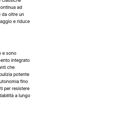
e classiche
continua ad
 da oltre un
vaggio e riduce
do e sono
mento integrato
anti che
ulizia potente
'autonomia fino
i per resistere
dabilità a lungo