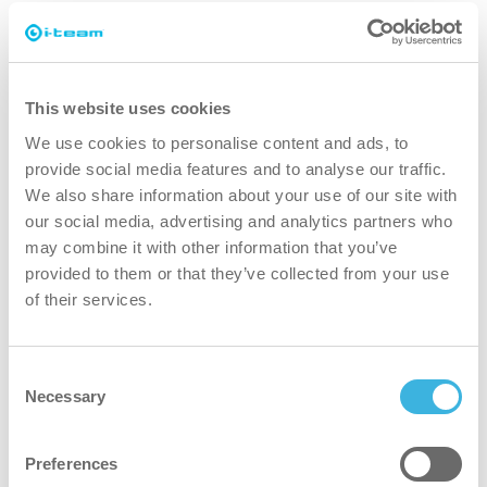
sicurezza dei lavoratori eliminando il fastidio dei
cavi sul pavimento, creando un processo di pulizia
più sicuro e semplificato. Il SAFE-T-IMOP
garantisce un'esperienza di pulizia sicura ed
This website uses cookies
efficiente grazie alla tecnologia ad asciugatura
We use cookies to personalise content and ads, to
rapida che riduce al minimo i tempi di inattività
provide social media features and to analyse our traffic.
della camera bianca e alla filtrazione ULPA, che
We also share information about your use of our site with
our social media, advertising and analytics partners who
elimina la necessità di sistemi di scarico
may combine it with other information that you’ve
supplementari. Insieme, queste soluzioni
provided to them or that they’ve collected from your use
innovative offrono sicurezza e prestazioni
of their services.
superiori, mantenendo i più elevati standard di
camera bianca.
Consent
Necessary
Selection
Preferences