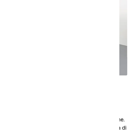
pulitore
Aspirare e pulire con facilità
La SAFE-T-Family è stata progettata per
soddisfare i severi ambienti delle camere bianche.
Il SAFE-T-VAC è dotato di uno speciale sistema di