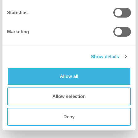
Statistics
Marketing
Show details
meglio
Allow all
La migliore soluzione per le
Allow selection
camere bianche
Progettata in modo ergonomico, la Safe-T-Family
riduce le sollecitazioni sul corpo dell'operatore per
Deny
un funzionamento più confortevole ed efficiente.
Le sue potenti caratteristiche semplificano la