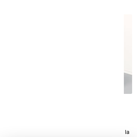
più sicuro
Previene le lesioni
Il SAFE-T-VAC elimina i rischi di ESD e migliora la