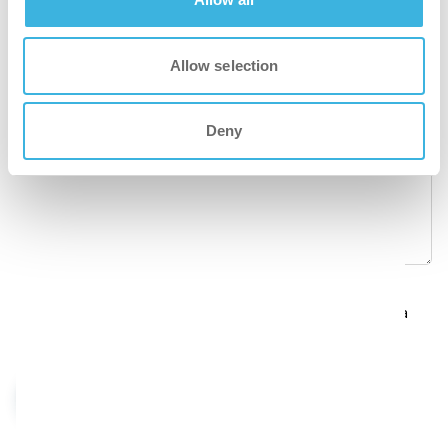
Paese
*
Allow selection
Messaggio
*
Deny
GDPR
*
Selezionando questa opzione, accetti la nostra politica
sulla privacy.
Invia messaggio