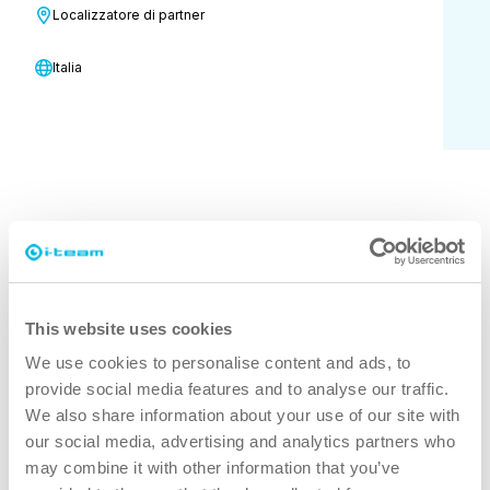
più presto. Ridefiniamo insieme il
Localizzatore di partner
concetto di pulizia!
Italia
Nome
*
This website uses cookies
Cognome
*
We use cookies to personalise content and ads, to
provide social media features and to analyse our traffic.
We also share information about your use of our site with
our social media, advertising and analytics partners who
E-mail
*
may combine it with other information that you’ve