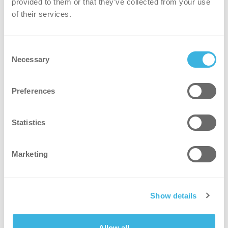
provided to them or that they’ve collected from your use
of their services.
Numero di telefono
*
Consent
Necessary
Selection
Azienda
*
Preferences
Statistics
Settori
*
Marketing
Indirizzo
Codice postale
*
Show details
Allow all