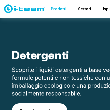
Prodotti
Detergenti
Prodotti
Settori
Isp
D
e
t
e
r
g
e
n
t
i
Scoprite i liquidi detergenti a base ve
formule potenti e non tossiche con 
imballaggio ecologico e una produzi
socialmente responsabile.