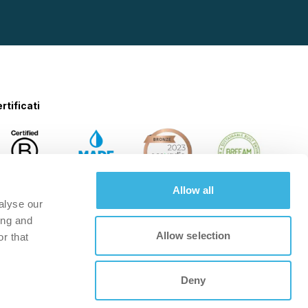
rtificati
Allow all
alyse our
ing and
Allow selection
r that
Deny