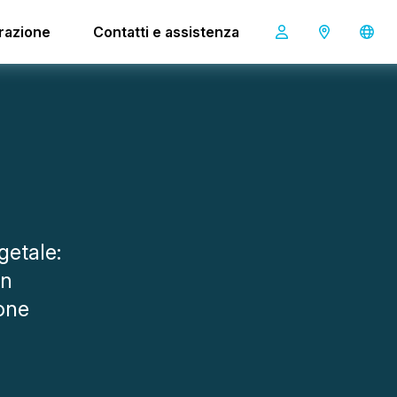
irazione
Contatti e assistenza
getale:
un
one