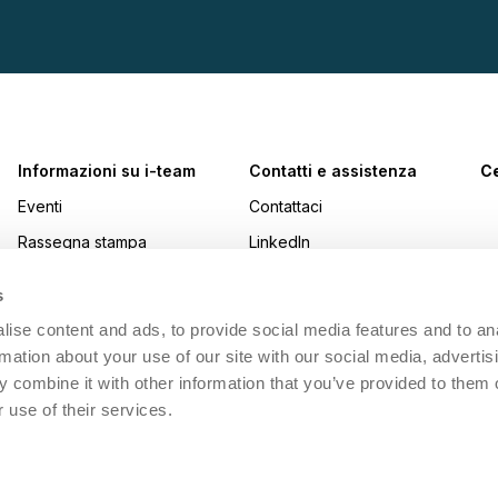
Informazioni su i-team
Contatti e assistenza
Ce
Eventi
Contattaci
Rassegna stampa
LinkedIn
Premi
Instagram
s
Lavorare con i-team
YouTube
ise content and ads, to provide social media features and to an
Sostenibilità
Facebook
rmation about your use of our site with our social media, advertis
 combine it with other information that you’ve provided to them o
Made Blue
 use of their services.
i-academy