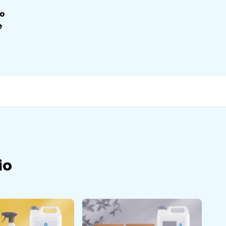
io
e
io