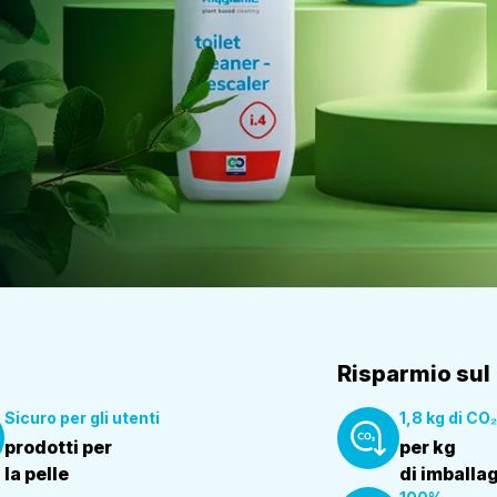
Risparmio sul
Sicuro per gli utenti
1,8 kg di CO₂
prodotti per
per kg
la pelle
di imballa