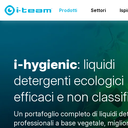
Prodotti
Detergenti
i-hygienic
Prodotti
Settori
Isp
i
-
h
y
g
i
e
n
i
c
:
l
i
q
u
i
d
i
d
e
t
e
r
g
e
n
t
i
e
c
o
l
o
g
i
c
i
e
f
f
i
c
a
c
i
e
n
o
n
c
l
a
s
s
i
f
Un portafoglio completo di liquidi de
professionali a base vegetale, miglior