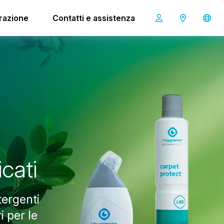
irazione
Contatti e assistenza
i
c
a
t
i
tergenti
i per le