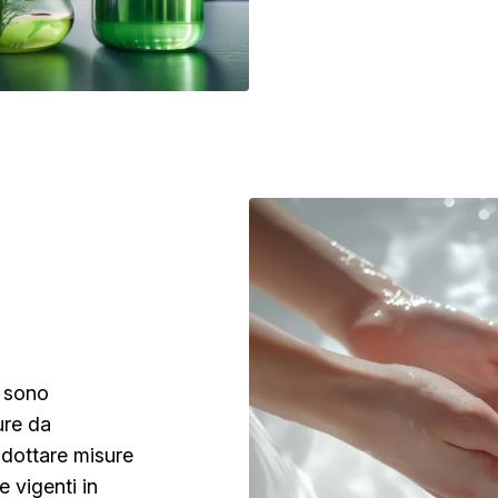
n sono
ure da
adottare misure
 vigenti in