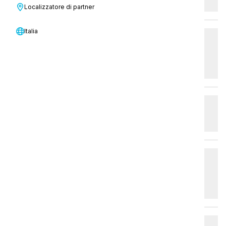
professionale?
Localizzatore di partner
Italia
In che modo il Sinner's Circle aiuta le
imprese di pulizia a migliorare
l'efficienza?
Quali sono le attuali tendenze del settore
della pulizia commerciale?
Quale prodotto i-team è più adatto a
soddisfare le esigenze di pulizia della
mia azienda?