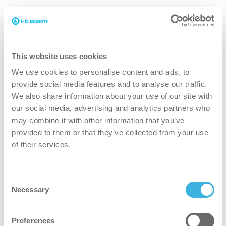
Quali sono le migliori pratiche per
garantire prestazioni di pulizia ottimali
del co-botic 45?
This website uses cookies
We use cookies to personalise content and ads, to
provide social media features and to analyse our traffic.
Posso regolare la frequenza e l'ordine
We also share information about your use of our site with
con cui il co-botic 45 pulisce un'area?
our social media, advertising and analytics partners who
may combine it with other information that you’ve
provided to them or that they’ve collected from your use
Come posso creare un percorso di pulizia
of their services.
per il co-botic 45?
Consent
Necessary
Selection
Posso impostare zone vietate sulla
mappa?
Preferences