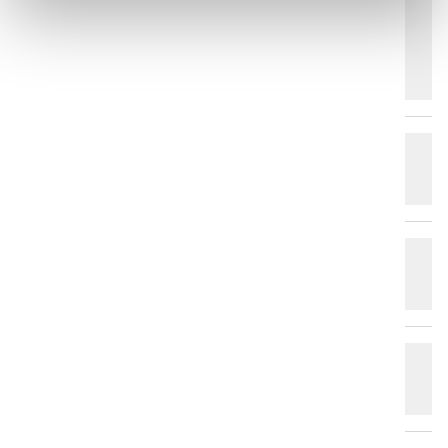
Con quale frequenza devo sostituire la
spazzola e il tergipavimento del co-botic
45?
Quali sono le misure da adottare per la
manutenzione periodica del co-botic 45?
Come si prepara il co-botic 45 per la
pulizia?
Cosa viene fornito nella scatola quando
si acquista il co-botic 45?